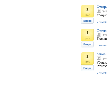
Смотри
1
при
раз
Убедис
Вверх
0 Комме
Смотри
1
при
раз
Только
Вверх
0 Комме
самое 
1
при
раз
Убедис
Profes
Вверх
0 Комме