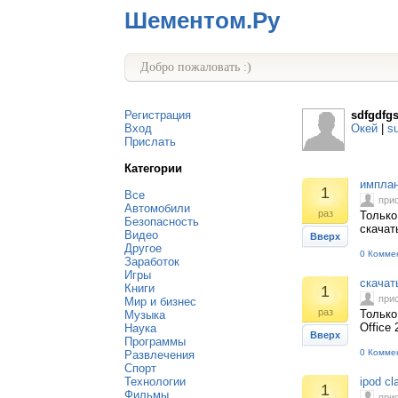
Шементом.Ру
Добро пожаловать :)
Регистрация
sdfgdfg
Вход
Окей
|
s
Прислать
Категории
имплан
1
Все
при
Автомобили
раз
Только
Безопасность
скачат
Видео
Вверх
Другое
0 Комме
Заработок
Игры
скачат
Книги
1
при
Мир и бизнес
раз
Только
Музыка
Office 
Наука
Вверх
Программы
0 Комме
Развлечения
Спорт
Технологии
ipod cl
1
Фильмы
при