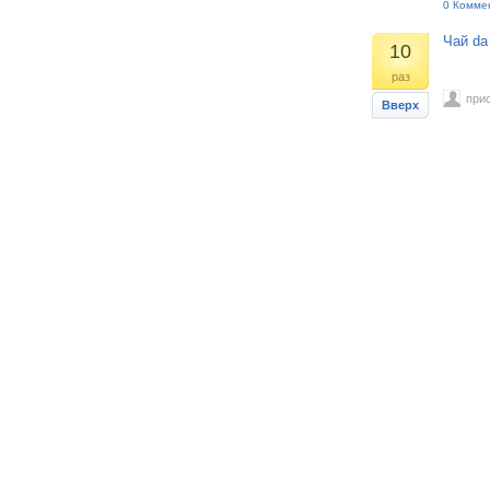
0 Комме
Чай da
10
раз
при
Вверх