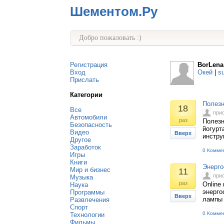
Шементом.Ру
Добро пожаловать :)
Регистрация
BorLena
Вход
Окей
|
s
Прислать
Категории
Полезн
18
Все
при
Автомобили
раз
Полезн
Безопасность
йогурт
Видео
Вверх
инстру
Другое
Заработок
0 Комме
Игры
Книги
Энерго
Мир и бизнес
11
при
Музыка
раз
Online
Наука
энерго
Программы
Вверх
лампы 
Развлечения
Спорт
0 Комме
Технологии
Фильмы