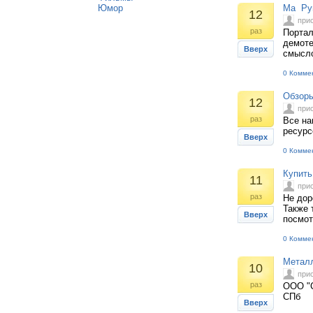
Юмор
Ма Рум
12
при
раз
Портал
демоте
Вверх
смысл
0 Комме
Обзоры
12
при
раз
Все на
ресурсе
Вверх
0 Комме
Купить
11
при
раз
Не дор
Также 
Вверх
посмот
0 Комме
Металл
10
при
раз
ООО "С
СПб
Вверх