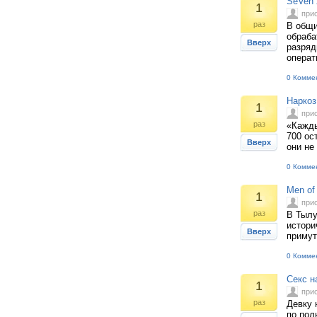
SeVen 
1
при
раз
В общи
обраба
Вверх
разряд
операт
0 Комме
Наркоз
1
при
раз
«Кажды
700 ос
Вверх
они не
0 Комме
Men of
1
при
раз
В Тылу
истори
Вверх
примут
0 Комме
Секс н
1
при
раз
Девку 
по полн