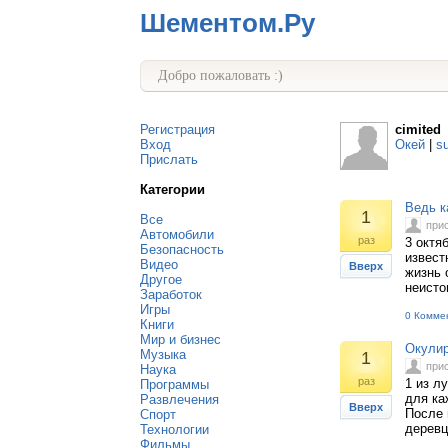
Шементом.Ру
Добро пожаловать :)
Регистрация
cimited
Вход
Окей
|
s
Прислать
Категории
Ведь к
1
Все
при
Автомобили
раз
3 октя
Безопасность
извест
Видео
Вверх
жизнь 
Другое
неисто
Заработок
Игры
0 Комме
Книги
Мир и бизнес
Окулир
Музыка
1
при
Наука
раз
1 из л
Программы
для ка
Развлечения
Вверх
После 
Спорт
деревц
Технологии
Фильмы