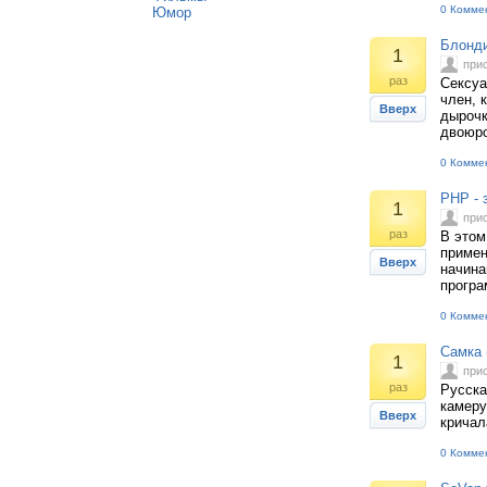
0 Комме
Юмор
Блонди
1
при
раз
Сексуа
член, 
Вверх
дырочк
двоюр
0 Комме
PHP - 
1
при
раз
В этом
примен
Вверх
начина
програ
0 Комме
Самка 
1
при
раз
Русска
камеру
Вверх
кричал
0 Комме