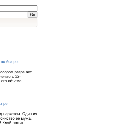
но без рег
ссором разре ает
нению с 32-
 его объема
з ре
д наркозом. Один из
убийство её мужа,
ой Клэй ложит