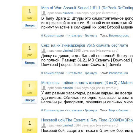
Men of War: Assault Squad 1.81.1 (RePack ReCodin
1
прислано
cimited
5566 days ago (via ru-wara.ru)
раз
В Тылу Врага 2: Штурм это самостоятельное допо
исторической стратегии. В новой игре знаменитой
Вверх
примут участие в солидней их боях Второй миров
0 Комментарии
-
Читать все
-
Грохнуть
Тема:
Безопасность
Секс на их тинеиджеров Vol.5 скачать бесплатн
1
прислано
cimited
5565 days ago (via ru-wara.ru)
раз
Девку на диван, и долбить её по полной! Девку на
по полной! Размер: 81.21 MB Скачать | Download | le
Вверх
Download | depositfiles.com Скачать | Downlo
0 Комментарии
-
Читать все
-
Грохнуть
Тема:
Развлечения
Метрессы. Тайная власть женщин (3 из 3) / Matre
1
прислано
cimited
5564 days ago (via ru-wara.ru)
раз
У них разные характеры, разные кармы, не всегда
удачливые. Сближает их одно: красивые, страстн
Вверх
наложницы, фаворитки, любовницы сильных мира 
0 Комментарии
-
Читать все
-
Грохнуть
Тема:
Мир и бизнес
Ножевой бой/The Essential Ray Floro (2009/DVDRip
1
прислано
cimited
5564 days ago (via ru-wara.ru)
раз
Ножевой бой, защита от ножа в ближнем бое, имп