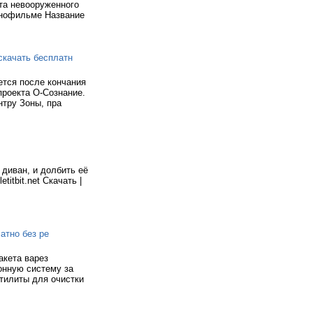
ита невооруженного
инофильме Название
 скачать бесплатн
ется после кончания
роекта О-Сознание.
нтру Зоны, пра
 диван, и долбить её
titbit.net Скачать |
атно без ре
акета варез
онную систему за
утилиты для очистки