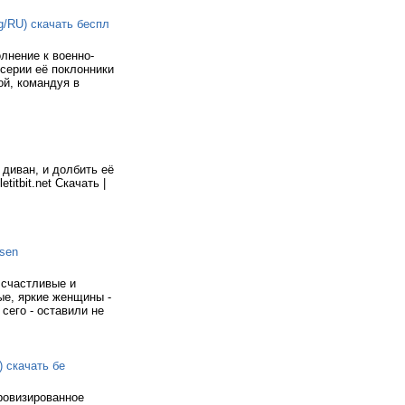
g/RU) скачать беспл
лнение к военно-
 серии её поклонники
ой, командуя в
 диван, и долбить её
titbit.net Скачать |
ssen
 счастливые и
ые, яркие женщины -
сего - оставили не
) скачать бе
ровизированное