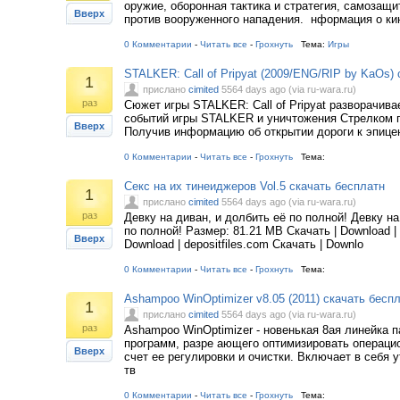
оружие, оборонная тактика и стратегия, самозащ
Вверх
против вооруженного нападения. нформация о к
0 Комментарии
-
Читать все
-
Грохнуть
Тема:
Игры
STALKER: Call of Pripyat (2009/ENG/RIP by KaOs)
1
прислано
cimited
5564 days ago (via ru-wara.ru)
раз
Сюжет игры STALKER: Call of Pripyat разворачива
событий игры STALKER и уничтожения Стрелком п
Вверх
Получив информацию об открытии дороги к эпице
0 Комментарии
-
Читать все
-
Грохнуть
Тема:
Секс на их тинеиджеров Vol.5 скачать бесплатн
1
прислано
cimited
5564 days ago (via ru-wara.ru)
раз
Девку на диван, и долбить её по полной! Девку на
по полной! Размер: 81.21 MB Скачать | Download | le
Вверх
Download | depositfiles.com Скачать | Downlo
0 Комментарии
-
Читать все
-
Грохнуть
Тема:
Ashampoo WinOptimizer v8.05 (2011) скачать беспл
1
прислано
cimited
5564 days ago (via ru-wara.ru)
раз
Ashampoo WinOptimizer - новенькая 8ая линейка п
программ, разре ающего оптимизировать операци
Вверх
счет ее регулировки и очистки. Включает в себя 
тв
0 Комментарии
-
Читать все
-
Грохнуть
Тема: