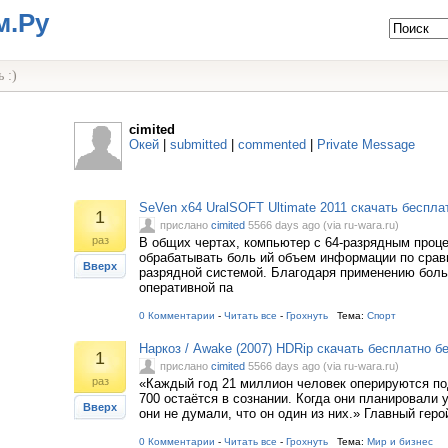
м.Ру
 :)
cimited
Окей
|
submitted
|
commented
|
Private Message
SeVen x64 UralSOFT Ultimate 2011 скачать бесплат
1
прислано
cimited
5566 days ago (via ru-wara.ru)
раз
В общих чертах, компьютер с 64-разрядным проце
обрабатывать боль ий объем информации по срав
Вверх
разрядной системой. Благодаря применению боль
оперативной па
0 Комментарии
-
Читать все
-
Грохнуть
Тема:
Спорт
Наркоз / Awake (2007) HDRip скачать бесплатно бе
1
прислано
cimited
5566 days ago (via ru-wara.ru)
раз
«Каждый год 21 миллион человек оперируются по
700 остаётся в сознании. Когда они планировали 
Вверх
они не думали, что он один из них.» Главный гер
0 Комментарии
-
Читать все
-
Грохнуть
Тема:
Мир и бизнес