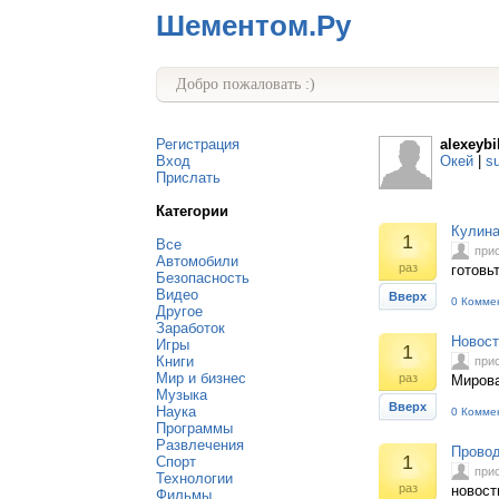
Шементом.Ру
Добро пожаловать :)
Регистрация
alexeybi
Вход
Окей
|
s
Прислать
Категории
Кулина
1
Все
при
Автомобили
раз
готовь
Безопасность
Видео
Вверх
0 Комме
Другое
Заработок
Новост
Игры
1
Книги
при
Мир и бизнес
раз
Мирова
Музыка
Вверх
Наука
0 Комме
Программы
Развлечения
Провод
1
Спорт
при
Технологии
раз
новост
Фильмы