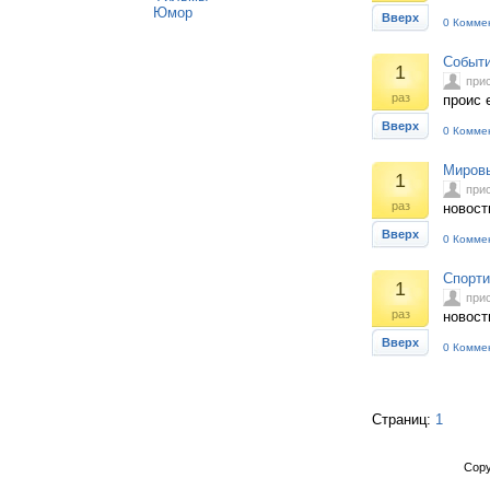
Юмор
Вверх
0 Комме
Событи
1
при
раз
проис 
Вверх
0 Комме
Мировы
1
при
раз
новост
Вверх
0 Комме
Спорти
1
при
раз
новост
Вверх
0 Комме
Страниц:
1
Copy