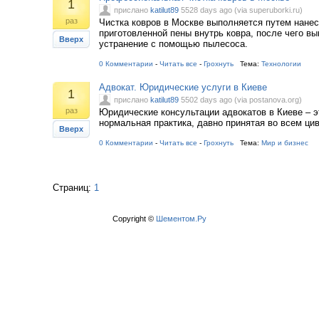
1
прислано
katilut89
5528 days ago (via superuborki.ru)
раз
Чистка ковров в Москве выполняется путем нане
приготовленной пены внутрь ковра, после чего в
Вверх
устранение с помощью пылесоса.
0 Комментарии
-
Читать все
-
Грохнуть
Тема:
Технологии
Адвокат. Юридические услуги в Киеве
1
прислано
katilut89
5502 days ago (via postanova.org)
раз
Юридические консультации адвокатов в Киеве – 
нормальная практика, давно принятая во всем ци
Вверх
0 Комментарии
-
Читать все
-
Грохнуть
Тема:
Мир и бизнес
Страниц:
1
Copyright ©
Шементом.Ру