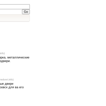
info)
ярка, металлические
едвери.
edveri.info)
ные двери
овск для ва его