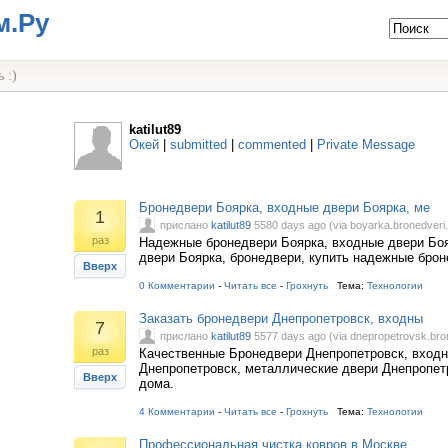
м.Ру
 :)
katilut89
Окей
|
submitted
|
commented
|
Private Message
Бронедвери Боярка, входные двери Боярка, ме
1
прислано
katilut89
5580 days ago (via boyarka.bronedveri.
раз
Надежные бронедвери Боярка, входные двери Бо
двери Боярка, бронедвери, купить надежные брон
Вверх
0 Комментарии
-
Читать все
-
Грохнуть
Тема:
Технологии
Заказать бронедвери Днепропетровск, входны
7
прислано
katilut89
5577 days ago (via dnepropetrovsk.bron
раз
Качественные Бронедвери Днепропетровск, вход
Днепропетровск, металлические двери Днепропетр
Вверх
дома.
4 Комментарии
-
Читать все
-
Грохнуть
Тема:
Технологии
Профессиональная чистка ковров в Москве