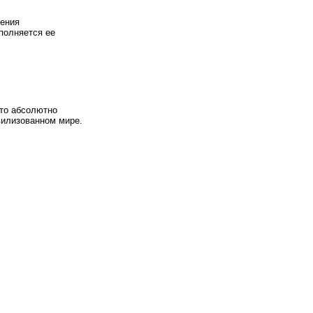
сения
ыполняется ее
это абсолютно
вилизованном мире.