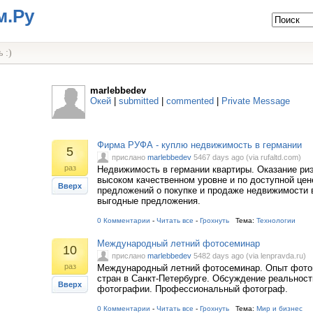
м.Ру
 :)
marlebbedev
Окей
|
submitted
|
commented
|
Private Message
Фирма РУФА - куплю недвижимость в германии
5
прислано
marlebbedev
5467 days ago (via rufaltd.com)
раз
Недвижимость в германии квартиры. Оказание риэ
высоком качественном уровне и по доступной цен
Вверх
предложений о покупке и продаже недвижимости 
выгодные предложения.
0 Комментарии
-
Читать все
-
Грохнуть
Тема:
Технологии
Международный летний фотосеминар
10
прислано
marlebbedev
5482 days ago (via lenpravda.ru)
раз
Международный летний фотосеминар. Опыт фото
стран в Санкт-Петербурге. Обсуждение реальност
Вверх
фотографии. Профессиональный фотограф.
0 Комментарии
-
Читать все
-
Грохнуть
Тема:
Мир и бизнес