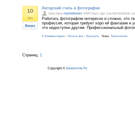
Авторский стиль в фотографии
10
прислано
marlebbedev
5484 days ago (via fashionbank.ru
раз
Работать фотографом интересно и сложно, это т
профессия, которая требует хоро ей фантазии и у
Вверх
что недоступно другим. Профессиональный фото
0 Комментарии
-
Читать все
-
Грохнуть
Тема:
Технологии
Страниц:
1
Copyright ©
Шементом.Ру