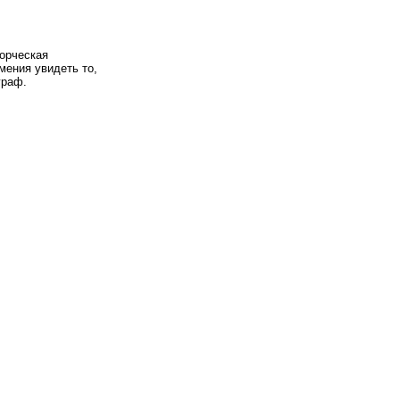
)
ворческая
мения увидеть то,
граф.