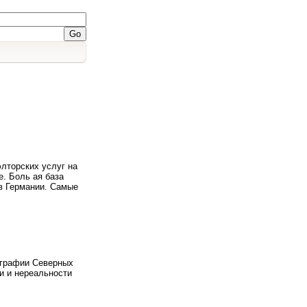
лторских услуг на
е. Боль ая база
в Германии. Самые
графии Северных
и и нереальности