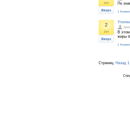
раз
По зна
Вверх
1 Комме
Утилиз
2
при
раз
В этом
жиры б
Вверх
1 Комме
Страниц:
Назад
1
Copy