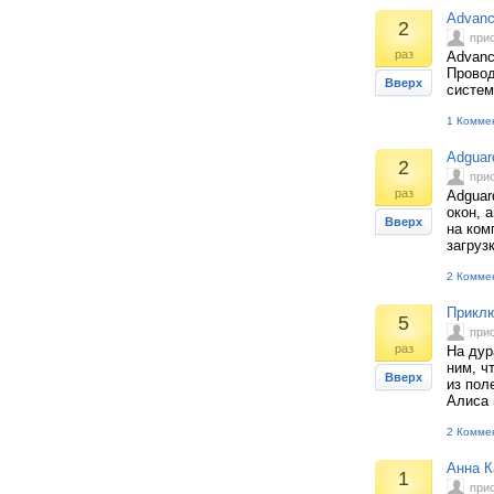
Advanc
2
при
раз
Advanc
Провод
Вверх
систем
1 Комме
Adguar
2
при
раз
Adguar
окон, 
Вверх
на ком
загруз
2 Комме
Приклю
5
при
раз
На дур
ним, ч
Вверх
из пол
Алиса 
2 Комме
Анна К
1
при