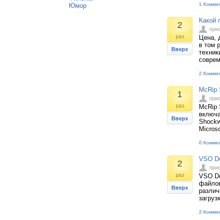
1 Комме
Юмор
Какой 
2
при
раз
Цена, 
в том 
Вверх
техник
соврем
2 Комме
McRip 
1
при
раз
McRip 
включа
Вверх
Shockw
Microso
0 Комме
VSO Do
2
при
раз
VSO Do
файлов
Вверх
различ
загруз
2 Комме