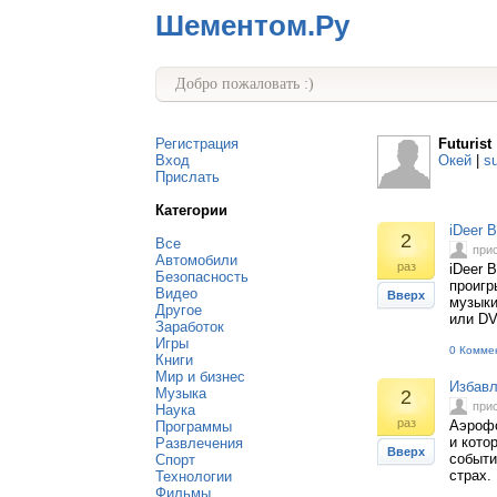
Шементом.Ру
Добро пожаловать :)
Регистрация
Futurist
Вход
Окей
|
s
Прислать
Категории
iDeer B
2
Все
при
Автомобили
раз
iDeer 
Безопасность
проигр
Видео
Вверх
музыки
Другое
или DV
Заработок
Игры
0 Комме
Книги
Мир и бизнес
Избавл
Музыка
2
при
Наука
раз
Аэрофо
Программы
и кото
Развлечения
Вверх
событи
Спорт
страх.
Технологии
Фильмы