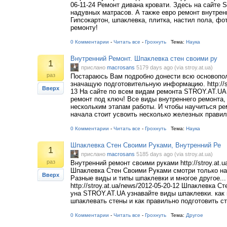
06-11-24 Ремонт дивана кровати. Здесь на сайте
надувных матрасов. А также евро ремонт внутрен
Гипсокартон, шпаклевка, плитка, настил пола, фот
ремонту!
0 Комментарии
-
Читать все
-
Грохнуть
Тема:
Наука
Внутренний Ремонт. Шпаклевка стен своими ру
1
прислано
macrosans
5179 days ago (via stroy.at.ua)
раз
Постараюсь Вам подробно донести всю основоп
значащую подготовительную информацию. http://str
Вверх
13 На сайте по всем видам ремонта STROY.AT.UA
ремонт под ключ! Все виды внутреннего ремонта,
нескольким этапам работы. И чтобы научиться ре
начала стоит усвоить несколько железных правил
0 Комментарии
-
Читать все
-
Грохнуть
Тема:
Наука
Шпаклевка Стен Своими Руками, Внутренний Ре
1
прислано
macrosans
5185 days ago (via stroy.at.ua)
раз
Внутренний ремонт своими руками http://stroy.at.u
Шпаклевка Стен Своими Руками смотри только н
Вверх
Разные виды и типы шпаклевки и многое другое..
http://stroy.at.ua/news/2012-05-20-12 Шпаклевка С
yна STROY.AT.UA узнавайте виды шпаклевки. как
шпаклевать стены и как правильно подготовить ст
0 Комментарии
-
Читать все
-
Грохнуть
Тема:
Другое