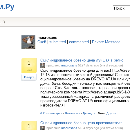
м.Ру
 :)
macrosans
Окей
|
submitted
|
commented
|
Private Message
Оцилиндрованное бревно цена лучшая в регио
1
прислано
macrosans
5127 days ago (via drevo.at.ua)
раз
Оцилиндрованное бревно цена для вас! http://drevo
12-15 из экологически чистой древесины! Спешите
Вверх
оцилиндрованное бревно на DREVO.AT.UA или куп
дома, бани, беседки - только у нас конкретный от
вопрос! Столбик, лага, половая, террасная доска 
полимерного композита http://drevo.at.ua/publ/5-1
текстурированный материал с различной расцветк
производителя DREVO.AT.UA цена официального д
изготовителя!
0 Комментарии
-
Читать все
-
Грохнуть
Тема:
Другое
Оцилиндрованное бревно цена производителя!
1
прислано
macrosans
5134 days ago (via drevo.at.ua)