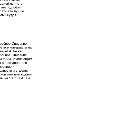
юдией является
стен под обои.
лать это лучше
ками будет
робное Описание
лее все материалы на
ние! А Также:
робное Описание
о, многим начинающим
азаться довольно
несении и
рхности и в щели.
нной многими годами
алы на STROY.AT.UA