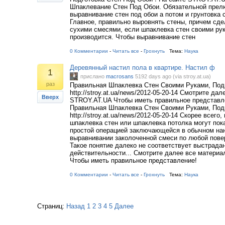
Шпаклевание Стен Под Обои. Обязательной прел
выравнивание стен под обои а потом и грунтовка 
Главное, правильно выровнять стены, причем сде
сухими смесями, если шпаклевка стен своими ру
производится. Чтобы выравнивание стен
0 Комментарии
-
Читать все
-
Грохнуть
Тема:
Наука
Деревянный настил пола в квартире. Настил ф
1
прислано
macrosans
5192 days ago (via stroy.at.ua)
раз
Правильная Шпаклевка Стен Своими Руками, Под
http://stroy.at.ua/news/2012-05-20-14 Смотрите да
Вверх
STROY.AT.UA Чтобы иметь правильное представле
Правильная Шпаклевка Стен Своими Руками, Под
http://stroy.at.ua/news/2012-05-20-14 Скорее всег
шпаклевка стен или шпаклевка потолка могут пок
простой операцией заключающейся в обычном на
выравнивании заколоченной смеси по любой пове
Такое понятие далеко не соответствует выстрада
действительности... Смотрите далее все матери
Чтобы иметь правильное представление!
0 Комментарии
-
Читать все
-
Грохнуть
Тема:
Наука
Страниц:
Назад
1
2
3
4
5
Далее