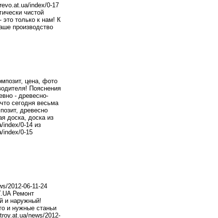
evo.at.ua/index/0-17
гически чистой
 это только к нам! К
аше производство
мпозит, цена, фото
зводителя! Пояснения
вно - древесно-
 что сегодня весьма
позит, древесно
я доска, доска из
/index/0-14 из
/index/0-15
ws/2012-06-11-24
T.UA Ремонт
й и наружный!
то и нужные станьи
troy.at.ua/news/2012-