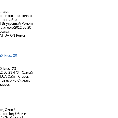
илами!
и потолков – включает
. на сайте
! Внутренний Ремонт
.ua/news/2012-05-20-
делки:
AT.UA ON Ремонт -
m0nkrus, 20
0nkrus, 20
012-05-23-473 - Самый
.UA Сайт: Классы
 Lingvo х5 Скачать
nguages
од Обои !
 Стен Под Обои и
UA ON Ремонт !