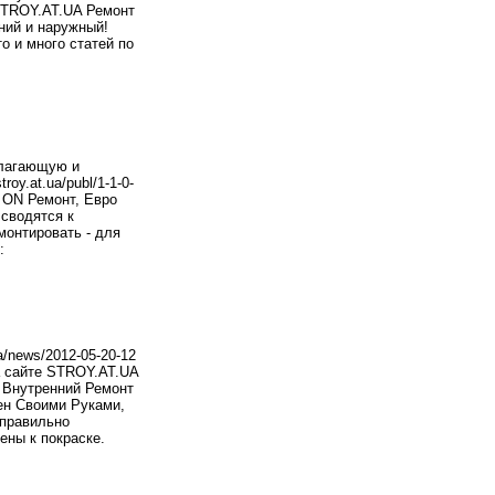
 STROY.AT.UA Ремонт
ний и наружный!
о и много статей по
олагающую и
oy.at.ua/publ/1-1-0-
 ON Ремонт, Евро
 сводятся к
монтировать - для
:
a/news/2012-05-20-12
а сайте STROY.AT.UA
. Внутренний Ремонт
тен Своими Руками,
 правильно
ены к покраске.