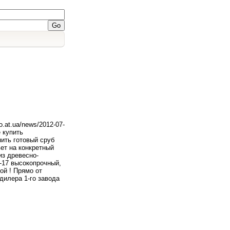
.at.ua/news/2012-07-
 купить
ить готовый сруб
вет на конкретный
из древесно-
-0-17 высокопрочный,
ой ! Прямо от
илера 1-го завода