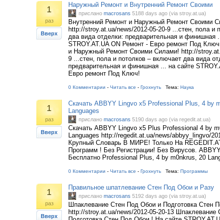
Наружный Ремонт и Внутренний Ремонт Своими
1
прислано
macrosans
5188 days ago (via stroy.at.ua)
раз
Внутренний Ремонт и Наружный Ремонт Своими С
http://stroy.at.ua/news/2012-05-20-9 ...стен, пола 
Вверх
два вида отделки: предварительная и финишная ..
STROY.AT.UA ON Ремонт - Евро ремонт Под Ключ
и Наружный Ремонт Своими Силами! http://stroy.at
9 ...стен, пола и потолков – включает два вида от
предварительная и финишная ... на сайте STROY.
Евро ремонт Под Ключ!
0 Комментарии
-
Читать все
-
Грохнуть
Тема:
Наука
Скачать ABBYY Lingvo х5 Professional Plus, 4 by 
1
Languages
раз
прислано
macrosans
5190 days ago (via regedit.at.ua)
Скачать ABBYY Lingvo х5 Plus Professional 4 by m
Вверх
Languages http://regedit.at.ua/news/abbyy_lingvo/2
Крупный Словарь В МИРЕ! Только На REGEDIT.AT
Программ ! Без Регистрации! Без Вирусов. ABBYY
Бесплатно Professional Plus, 4 by m0nkrus, 20 La
0 Комментарии
-
Читать все
-
Грохнуть
Тема:
Программы
Правильное шпатлевание Стен Под Обои и Разу
1
прислано
macrosans
5192 days ago (via stroy.at.ua)
раз
Шпаклевание Стен Под Обои и Подготовка Стен П
http://stroy.at.ua/news/2012-05-20-13 Шпаклевание
Вверх
Подготовка Стен Под Обои ! На сайте STROY.AT.