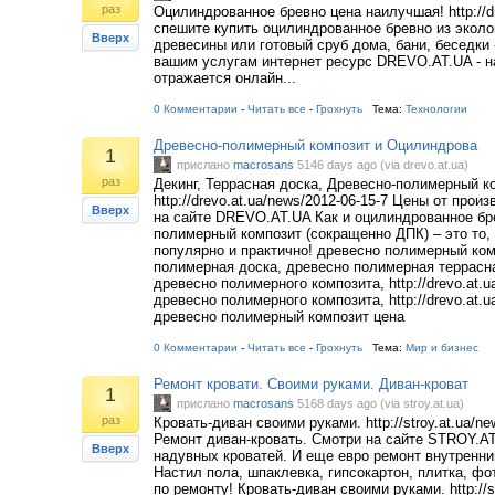
раз
Оцилиндрованное бревно цена наилучшая! http://dr
спешите купить оцилиндрованное бревно из эколо
Вверх
древесины или готовый сруб дома, бани, беседки -
вашим услугам интернет ресурс DREVO.AT.UA - н
отражается онлайн...
0 Комментарии
-
Читать все
-
Грохнуть
Тема:
Технологии
Древесно-полимерный композит и Оцилиндрова
1
прислано
macrosans
5146 days ago (via drevo.at.ua)
раз
Декинг, Террасная доска, Древесно-полимерный ко
http://drevo.at.ua/news/2012-06-15-7 Цены от прои
Вверх
на сайте DREVO.AT.UA Как и оцилиндрованное бре
полимерный композит (сокращенно ДПК) – это то,
популярно и практично! древесно полимерный ком
полимерная доска, древесно полимерная террасна
древесно полимерного композита, http://drevo.at.ua
древесно полимерного композита, http://drevo.at.ua
древесно полимерный композит цена
0 Комментарии
-
Читать все
-
Грохнуть
Тема:
Мир и бизнес
Ремонт кровати. Своими руками. Диван-кроват
1
прислано
macrosans
5168 days ago (via stroy.at.ua)
раз
Кровать-диван своими руками. http://stroy.at.ua/ne
Ремонт диван-кровать. Смотри на сайте STROY.A
Вверх
надувных кроватей. И еще евро ремонт внутренни
Настил пола, шпаклевка, гипсокартон, плитка, фо
по ремонту! Кровать-диван своими руками. http://s