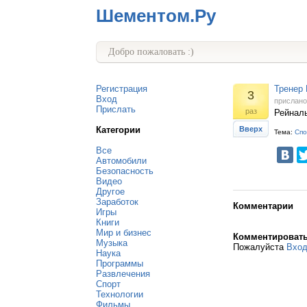
Шементом.Ру
Добро пожаловать :)
Регистрация
Тренер 
3
Вход
прислан
Прислать
раз
Рейналь
Категории
Вверх
Тема:
Спо
Все
Автомобили
Безопасность
Видео
Другое
Заработок
Комментарии
Игры
Книги
Мир и бизнес
Комментироват
Музыка
Пожалуйста
Вхо
Наука
Программы
Развлечения
Спорт
Технологии
Фильмы