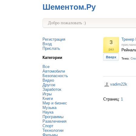
Шементом.Ру
Добро пожаловать :)
Регистрация
Тренер 
3
Вход
прислан
Прислать
раз
Рейналь
Категории
Вверх
Тема:
Спо
Все
Автомобили
Безопасность
Видео
vadim22k
Другое
Заработок
Игры
Книги
Страниц:
1
Мир и бизнес
Музыка
Наука
Программы
Развлечения
Спорт
Технологии
Фильмы