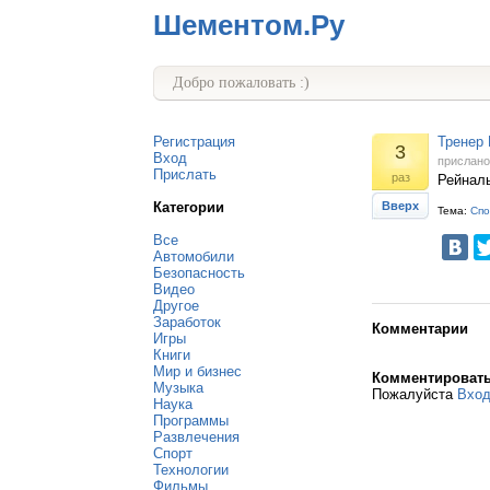
Шементом.Ру
Добро пожаловать :)
Регистрация
Тренер 
3
Вход
прислан
Прислать
раз
Рейналь
Категории
Вверх
Тема:
Спо
Все
Автомобили
Безопасность
Видео
Другое
Заработок
Комментарии
Игры
Книги
Мир и бизнес
Комментироват
Музыка
Пожалуйста
Вхо
Наука
Программы
Развлечения
Спорт
Технологии
Фильмы