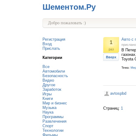
Шементом.Ру
Добро пожаловать :)
Регистрация
Авто с 
1
Вход
прислан
Прислать
раз
В Петер
газонах
Категории
Вверх
Toyota 
Все
Тема:
Мир
Автомобили
Безопасность
Видео
Другое
Заработок
avtospbd
Игры
Книги
Мир и бизнес
Музыка
Страниц:
1
Наука
Программы
Развлечения
Спорт
Технологии
Фильмы