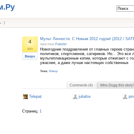
м.Ру
 :)
Мульт Личности. С Новым 2012 годом! (2012 / SATR
4
прислано
Futurist
раз
Новогодние поздравления от главных героев стран
политиков, спортсменов, сатириков. Но... Это все
Вверх
мультипликационные копии, которые отжигают с го
ужаснее, а даже лучше настоящих собственных
Тема:
Юмор
Comments (4)
Who Dugg this story
Telepat
juliafox
pin
Страниц:
1