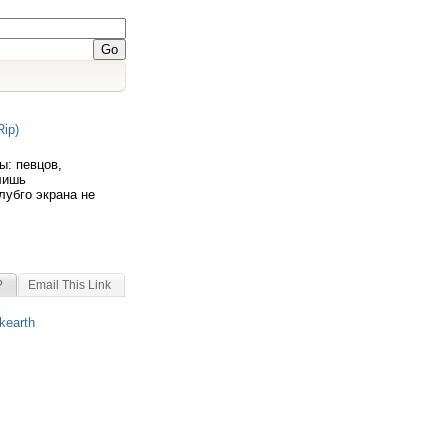
ip)
ы: певцов,
 лишь
лубго экрана не
?
Email This Link
kearth