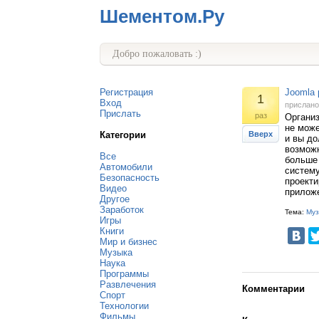
Шементом.Ру
Добро пожаловать :)
Регистрация
Joomla р
1
Вход
прислан
Прислать
раз
Организ
не може
Категории
Вверх
и вы д
возможн
Все
больше 
Автомобили
систему
Безопасность
проекти
Видео
прилож
Другое
Заработок
Тема:
Муз
Игры
Книги
Мир и бизнес
Музыка
Наука
Программы
Развлечения
Комментарии
Спорт
Технологии
Фильмы