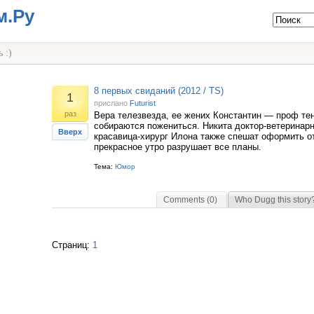
м.Ру
 :)
8 первых свиданий (2012 / TS)
1
прислано
Futurist
раз
Вера телезвезда, ее жених Константин — проф те
собираются пожениться. Никита доктор-ветеринарн
Вверх
красавица-хирург Илона также спешат оформить о
прекрасное утро разрушает все планы.
Тема:
Юмор
Comments (0)
Who Dugg this story
Страниц:
1