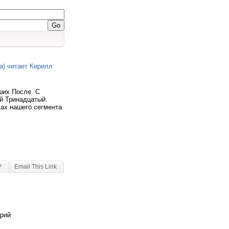
а) читает Кирилл
ших После. С
й Тринадцатый
ках нашего сегмента
?
Email This Link
арий