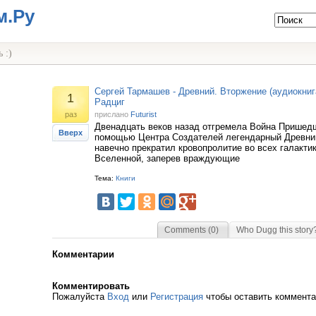
м.Ру
 :)
Сергей Тармашев - Древний. Вторжение (аудиокниг
1
Радциг
раз
прислано
Futurist
Двенадцать веков назад отгремела Война Пришед
Вверх
помощью Центра Создателей легендарный Древни
навечно прекратил кровопролитие во всех галакти
Вселенной, заперев враждующие
Тема:
Книги
Comments (0)
Who Dugg this story
Комментарии
Комментировать
Пожалуйста
Вход
или
Регистрация
чтобы оставить коммент