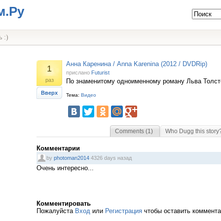
м.Ру
 :)
Анна Каренина / Anna Karenina (2012 / DVDRip)
1
прислано
Futurist
раз
По знаменитому одноименному роману Льва Толст
Вверх
Тема:
Видео
Comments (1)
Who Dugg this story
Комментарии
by
photoman2014
4326 days назад
Очень интересно...
Комментировать
Пожалуйста
Вход
или
Регистрация
чтобы оставить коммент