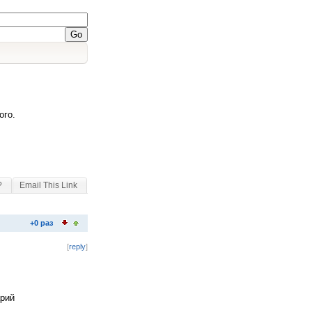
ого.
?
Email This Link
+0 раз
[
reply
]
арий