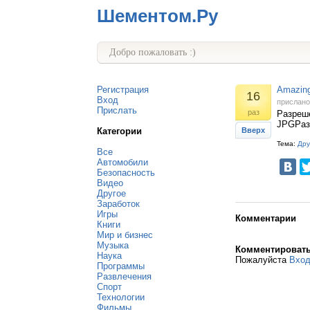
Шементом.Ру
Добро пожаловать :)
Регистрация
Amazing
16
Вход
прислан
Прислать
раз
Разреше
JPGРаз
Категории
Вверх
Тема:
Дру
Все
Автомобили
Безопасность
Видео
Другое
Заработок
Игры
Комментарии
Книги
Мир и бизнес
Музыка
Комментироват
Наука
Пожалуйста
Вхо
Программы
Развлечения
Спорт
Технологии
Фильмы