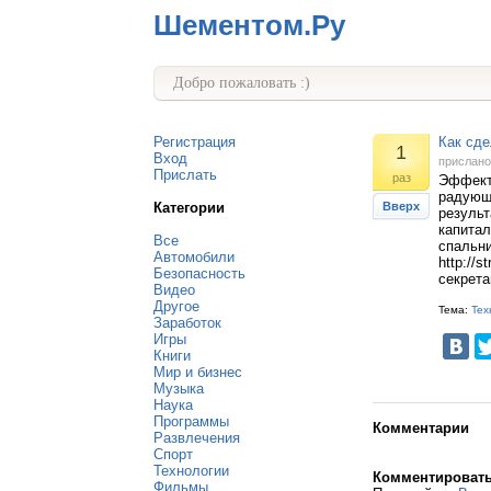
Шементом.Ру
Добро пожаловать :)
Регистрация
Как сде
1
Вход
прислан
Прислать
раз
Эффект
радующе
Категории
Вверх
результ
капитал
Все
спальни
Автомобили
http://
Безопасность
секрета
Видео
Другое
Тема:
Тех
Заработок
Игры
Книги
Мир и бизнес
Музыка
Наука
Программы
Комментарии
Развлечения
Спорт
Технологии
Комментироват
Фильмы