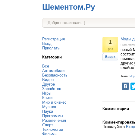
Шементом.Ру
Добро пожаловать :)
Регистрация
Моды дл
1
Вход
прислан
Прислать
раз
новый M
состоит
Категории
Вверх
прицело
других 
Все
слабых
Автомобили
Безопасность
Тема:
Игр
Видео
Другое
Заработок
Игры
Книги
Мир и бизнес
Музыка
Комментарии
Наука
Программы
Развлечения
Комментироват
Спорт
Пожалуйста
Вхо
Технологии
Фильмы