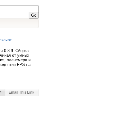
 скачат
ч 0.8.9. Сборка
ачиная от умных
ия, оленемера и
поднятия FPS на
?
Email This Link