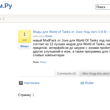
м.Ру
 :)
Моды для World of Tanks от Jove /под патч 0.8.9/ -
1
прислано
Budar
раз
новый ModPack от Jove для World Of Tanks под пат
состоит из 13 лучших модов для World of Tanks, н
Вверх
прицелов, интерфейсов до шкурок с зонами пробит
других улучшений в игре, а также программы для 
слабых компьютерах
Тема:
Игры
Comments (0)
Who Dugg this story
macrosans
Budar
Страниц:
1