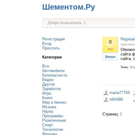
Шементом.Ру
Добро пожаловать :)
Регистрация
Редизай
8
Вход
прислан
Прислать
раз
Обновле
сайта ф
Категории
Вверх
сайта, 
Все
Тема:
Тех
Автомобили
Безопасность
Видео
Другое
Заработок
maria77769
Игры
Книги
nik6486
Мир и бизнес
Музыка
Наука
Страниц:
1
Программы
Развлечения
Спорт
Технологии
Фильмы