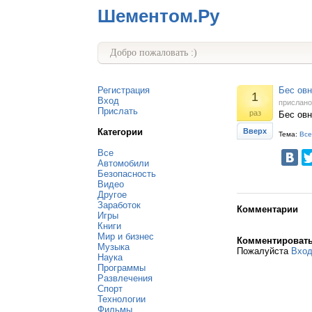
Шементом.Ру
Добро пожаловать :)
Регистрация
Бес ов
1
Вход
прислан
Прислать
раз
Бес овн
Категории
Вверх
Тема:
Все
Все
Автомобили
Безопасность
Видео
Другое
Заработок
Комментарии
Игры
Книги
Мир и бизнес
Комментироват
Музыка
Пожалуйста
Вхо
Наука
Программы
Развлечения
Спорт
Технологии
Фильмы