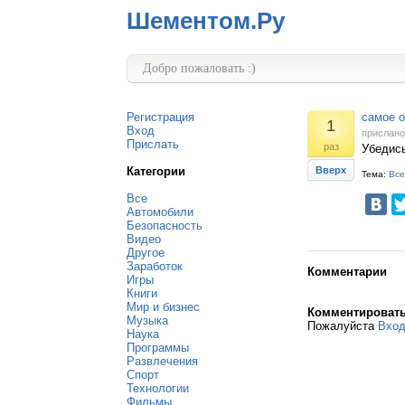
Шементом.Ру
Добро пожаловать :)
Регистрация
самое о
1
Вход
прислан
Прислать
раз
Убедись
Категории
Вверх
Тема:
Все
Все
Автомобили
Безопасность
Видео
Другое
Заработок
Комментарии
Игры
Книги
Мир и бизнес
Комментироват
Музыка
Пожалуйста
Вхо
Наука
Программы
Развлечения
Спорт
Технологии
Фильмы