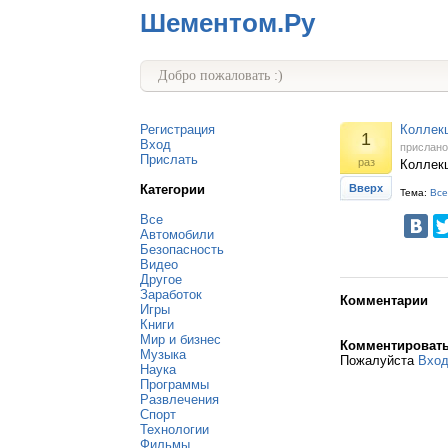
Шементом.Ру
Добро пожаловать :)
Регистрация
Коллекц
1
Вход
прислан
Прислать
раз
Коллекц
Категории
Вверх
Тема:
Все
Все
Автомобили
Безопасность
Видео
Другое
Заработок
Комментарии
Игры
Книги
Мир и бизнес
Комментироват
Музыка
Пожалуйста
Вхо
Наука
Программы
Развлечения
Спорт
Технологии
Фильмы