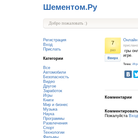
Шементом.Ру
Добро пожаловать :)
Регистрация
Онлайн 
7
Вход
прислан
Прислать
раз
гры онл
игре.
Категории
Вверх
Тема:
Игр
Все
Автомобили
Безопасность
Видео
Другое
Заработок
Игры
Комментарии
Книги
Мир и бизнес
Музыка
Комментироват
Наука
Пожалуйста
Вхо
Программы
Развлечения
Спорт
Технологии
Фильмы