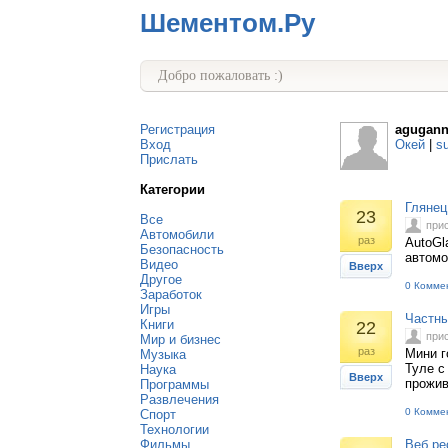
Шементом.Ру
Добро пожаловать :)
Регистрация
agugan
Вход
Окей
|
s
Прислать
Категории
Глянец
23
Все
при
Автомобили
раз
AutoGl
Безопасность
автомо
Видео
Вверх
Другое
0 Комме
Заработок
Игры
Частны
Книги
22
при
Мир и бизнес
раз
Мини г
Музыка
Туле с
Наука
Вверх
прожив
Программы
Развлечения
0 Комме
Спорт
Технологии
Фильмы
Веб ре