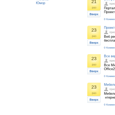
21
Юмор
при
раз
Портал
Проект
Вверх
0 Комме
Проект
23
при
раз
Веб ре
беспла
Вверх
0 Комме
Все вер
23
при
раз
Все Mic
Office
Вверх
0 Комме
Мебель
23
при
раз
Мебель
нтерне
Вверх
0 Комме