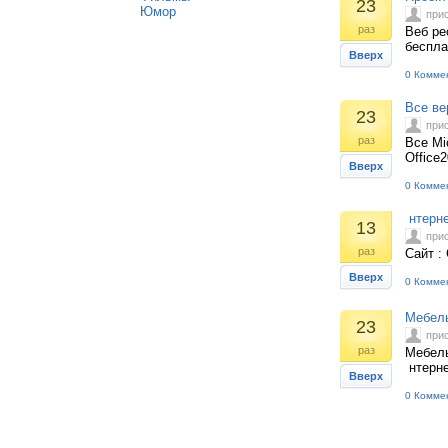
23
Юмор
при
раз
Веб ре
беспла
Вверх
0 Комме
Все вер
23
при
раз
Все Mic
Office
Вверх
0 Комме
нтерне
13
при
раз
Сайт :
Вверх
0 Комме
Мебель
23
при
раз
Мебель
нтерне
Вверх
0 Комме