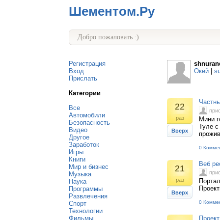
Шементом.Ру
Добро пожаловать :)
Регистрация
shnuran
Вход
Окей
|
s
Прислать
Категории
Частны
22
Все
при
Автомобили
раз
Мини г
Безопасность
Туле с
Видео
Вверх
прожив
Другое
Заработок
0 Комме
Игры
Книги
Веб ре
Мир и бизнес
21
при
Музыка
раз
Портал
Наука
Проект
Программы
Вверх
Развлечения
0 Комме
Спорт
Технологии
Фильмы
Проект