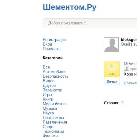
Шементом.Ру
Добро пожаловать :)
Регистрация
bleksge
Вход
Окей
|
s
Прислать
Категории
Отличн
1
Все
при
Автомобили
раз
Хоро и
Безопасность
Видео
Вверх
0 Комме
Другое
Заработок
Игры
Книги
Страниц:
1
Мир и бизнес
Музыка
Наука
Программы
Развлечения
Спорт
Технологии
Фильмы