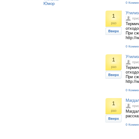
0 Комме
Юмор
Утилиз
1
при
раз
Термич
отходо
Вверх
При сж
http://
0 Комме
Утилиз
1
при
раз
Термич
отходо
Вверх
При сж
http://
0 Комме
Магдал
1
при
раз
Магдал
расска
Вверх
0 Комме