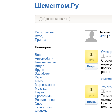
Шементом.Ру
Добро пожаловать :)
Регистрация
Hateiwc
Вход
Окей
|
s
Прислать
Категории
Обезвр
1
Все
при
Автомобили
раз
Стерил
Безопасность
медици
Видео
Вверх
происх
Другое
реагент
Заработок
Игры
0 Комме
Книги
Мир и бизнес
Утилиз
Музыка
1
при
Наука
раз
Термич
Программы
отходо
Развлечения
Вверх
При сж
Спорт
http://
Технологии
Фильмы