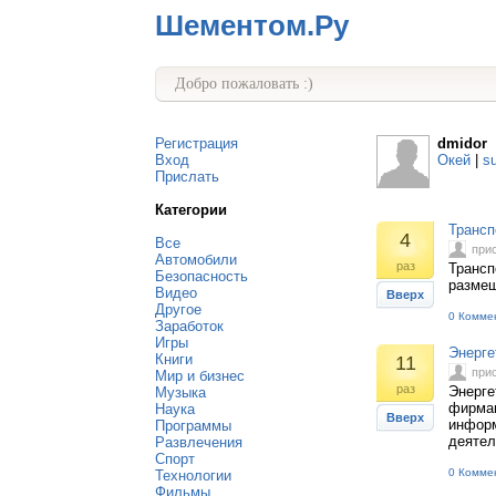
Шементом.Ру
Добро пожаловать :)
Регистрация
dmidor
Вход
Окей
|
s
Прислать
Категории
Трансп
4
Все
при
Автомобили
раз
Трансп
Безопасность
размещ
Видео
Вверх
Другое
0 Комме
Заработок
Игры
Энерге
Книги
11
при
Мир и бизнес
раз
Энерге
Музыка
фирмам
Наука
Вверх
информ
Программы
деятел
Развлечения
Спорт
0 Комме
Технологии
Фильмы