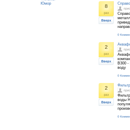
Юмор
Справо
8
при
раз
Справо
металл
Вверх
привед
направ
0 Комме
Аквафо
2
при
раз
Аквафо
компан
Вверх
В300 -
воду
0 Комме
Фильтр
2
при
раз
Фильтр
воды Н
Вверх
популя
произв
0 Комме