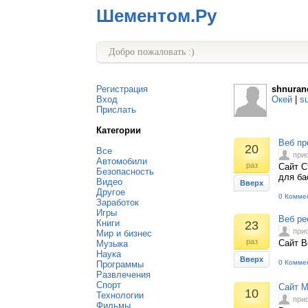
Шементом.Ру
Добро пожаловать :)
Регистрация
shnuran
Вход
Окей
|
s
Прислать
Категории
Веб пр
20
Все
при
Автомобили
раз
Сайт С
Безопасность
для ба
Видео
Вверх
Другое
0 Комме
Заработок
Игры
Веб рес
Книги
23
при
Мир и бизнес
раз
Сайт B
Музыка
Наука
Вверх
0 Комме
Программы
Развлечения
Спорт
Сайт M
10
Технологии
при
Фильмы