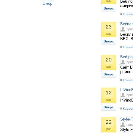
раз
Веб по
Юмор
америк
Вверх
0 Комме
Беспл
23
при
раз
Беспла
ВВС- 
Вверх
0 Комме
Веб ре
20
при
раз
Сайт B
ремонт
Вверх
0 Комме
InVinoB
12
при
раз
InVino
Вверх
0 Комме
Style-
22
при
раз
Style-