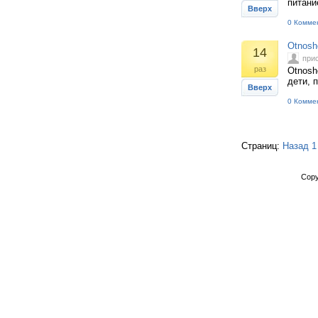
питани
Вверх
0 Комме
Otnosh
14
при
раз
Otnosh
дети, 
Вверх
0 Комме
Страниц:
Назад
1
Copy