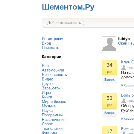
Шементом.Ру
Добро пожаловать :)
Регистрация
fubtyb
Вход
Окей
|
s
Прислать
Категории
Клуб С
34
Все
при
Автомобили
раз
На на 
Безопасность
домохо
Видео
Вверх
Другое
0 Комме
Заработок
Игры
Боль о
Книги
53
при
Мир и бизнес
раз
Обнору
Музыка
публик
Наука
Вверх
Программы
0 Комме
Развлечения
Спорт
Технологии
Компан
17
Фильмы
при