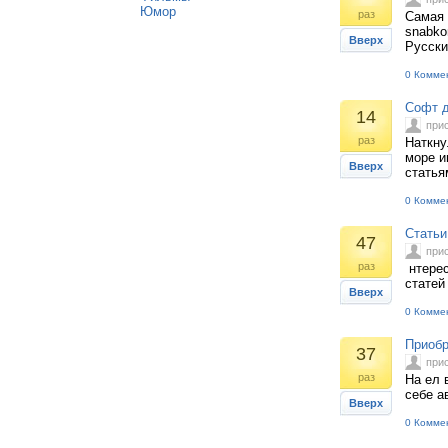
Юмор
раз
Самая 
snabko
Вверх
Русски
0 Комме
Софт д
14
при
раз
Наткну
море и
Вверх
статья
0 Комме
Статьи
47
при
раз
нтерес
статей
Вверх
0 Комме
Приобр
37
при
раз
На ел 
себе а
Вверх
0 Комме