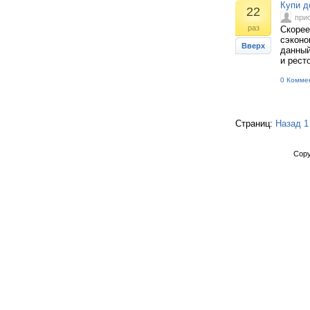
Купи д
22
при
раз
Скорее
сэконо
Вверх
данный
и рест
0 Комме
Страниц:
Назад
1
Copy