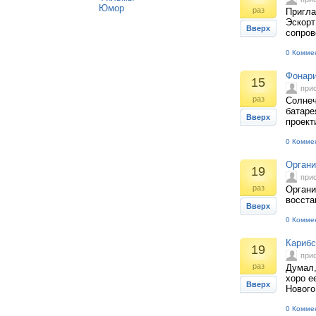
Юмор
раз
Пригла
Эскорт
Вверх
сопров
0 Комме
Фонари
15
при
раз
Солнеч
батаре
Вверх
проект
0 Комме
Органи
19
при
раз
Органи
восста
Вверх
0 Комме
Карибс
19
при
раз
Думал,
хоро е
Вверх
Нового 
0 Комме