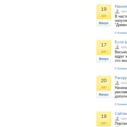
Наконе
19
при
раз
В наст
популя
Вверх
"Дневн
0 Комме
Если в
17
при
раз
Весьма
вдруг 
Вверх
это мо
0 Комме
Раскрут
20
при
раз
Начина
реклам
Вверх
дополн
0 Комме
Сайтик
19
при
раз
Портал