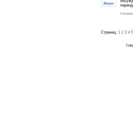
обсужд
Вверх
период
0 Комме
Страниц:
1
2
3
4
Copy