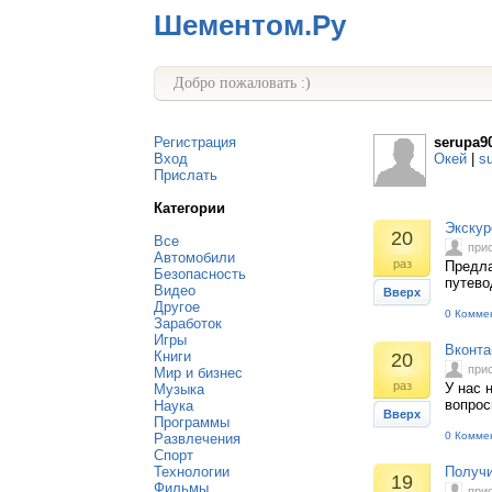
Шементом.Ру
Добро пожаловать :)
Регистрация
serupa9
Вход
Окей
|
s
Прислать
Категории
Экскур
20
Все
при
Автомобили
раз
Предла
Безопасность
путево
Видео
Вверх
Другое
0 Комме
Заработок
Игры
Вконта
Книги
20
при
Мир и бизнес
раз
У нас 
Музыка
вопрос
Наука
Вверх
Программы
0 Комме
Развлечения
Спорт
Технологии
Получи
19
Фильмы
при