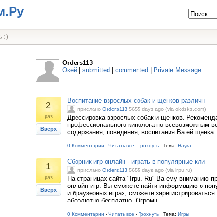
м.Ру
 :)
Orders113
Окей
|
submitted
|
commented
|
Private Message
Воспитание взрослых собак и щенков различн
2
прислано
Orders113
5655 days ago (via okdzks.com)
раз
Дрессировка взрослых собак и щенков. Рекоменд
профессионального кинолога по всевозможным в
Вверх
содержания, поведения, воспитания Ва ей щенка.
0 Комментарии
-
Читать все
-
Грохнуть
Тема:
Наука
Сборник игр онлайн - играть в популярные кли
1
прислано
Orders113
5655 days ago (via irpu.ru)
раз
На страницах сайта "Irpu. Ru" Ва ему вниманию п
онлайн игр. Вы сможете найти информацию о поп
Вверх
и браузерных играх, сможете зарегистрироваться 
абсолютно бесплатно. Огромн
0 Комментарии
-
Читать все
-
Грохнуть
Тема:
Игры