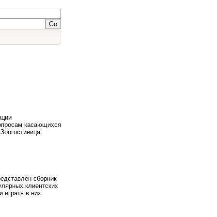
ации
опросам касающихся
 Зоогостиница.
редставлен сборник
улярных клиентских
и играть в них