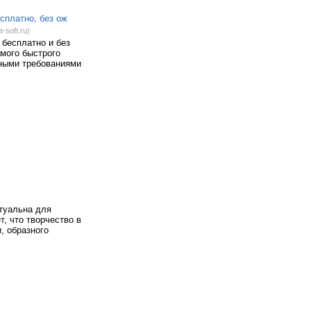
платно, без ож
-soft.ru)
 бесплатно и без
мого быстрого
мными требованиями
ктуальна для
т, что творчество в
, образного