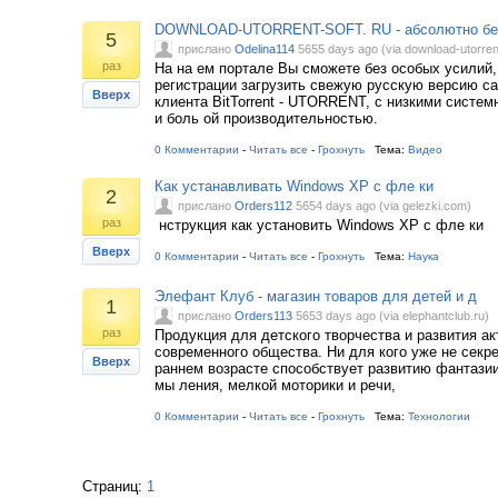
DOWNLOAD-UTORRENT-SOFT. RU - абсолютно бес
5
прислано
Odelina114
5655 days ago (via download-utorrent
раз
На на ем портале Вы сможете без особых усилий,
регистрации загрузить свежую русскую версию са
Вверх
клиента BitTorrent - UTORRENT, с низкими систе
и боль ой производительностью.
0 Комментарии
-
Читать все
-
Грохнуть
Тема:
Видео
Как устанавливать Windows XP с фле ки
2
прислано
Orders112
5654 days ago (via gelezki.com)
раз
нструкция как установить Windows XP с фле ки
Вверх
0 Комментарии
-
Читать все
-
Грохнуть
Тема:
Наука
Элефант Клуб - магазин товаров для детей и д
1
прислано
Orders113
5653 days ago (via elephantclub.ru)
раз
Продукция для детского творчества и развития а
современного общества. Ни для кого уже не секре
Вверх
раннем возрасте способствует развитию фантазии
мы ления, мелкой моторики и речи,
0 Комментарии
-
Читать все
-
Грохнуть
Тема:
Технологии
Страниц:
1