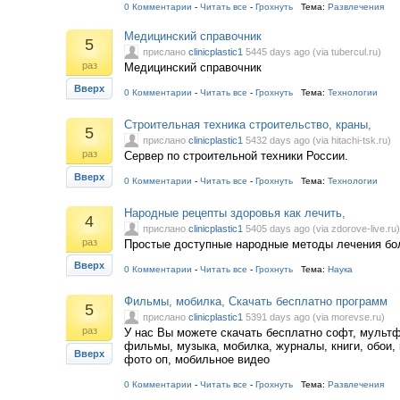
0 Комментарии
-
Читать все
-
Грохнуть
Тема:
Развлечения
Медицинский справочник
5
прислано
clinicplastic1
5445 days ago (via tubercul.ru)
раз
Медицинский справочник
Вверх
0 Комментарии
-
Читать все
-
Грохнуть
Тема:
Технологии
Строительная техника строительство, краны,
5
прислано
clinicplastic1
5432 days ago (via hitachi-tsk.ru)
раз
Сервер по строительной техники России.
Вверх
0 Комментарии
-
Читать все
-
Грохнуть
Тема:
Технологии
Народные рецепты здоровья как лечить,
4
прислано
clinicplastic1
5405 days ago (via zdorove-live.ru)
раз
Простые доступные народные методы лечения бо
Вверх
0 Комментарии
-
Читать все
-
Грохнуть
Тема:
Наука
Фильмы, мобилка, Скачать бесплатно программ
5
прислано
clinicplastic1
5391 days ago (via morevse.ru)
раз
У нас Вы можете скачать бесплатно софт, мульт
фильмы, музыка, мобилка, журналы, книги, обои, 
Вверх
фото оп, мобильное видео
0 Комментарии
-
Читать все
-
Грохнуть
Тема:
Развлечения