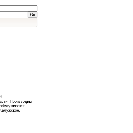
u)
асти. Производим
 обслуживают:
 Калужское,