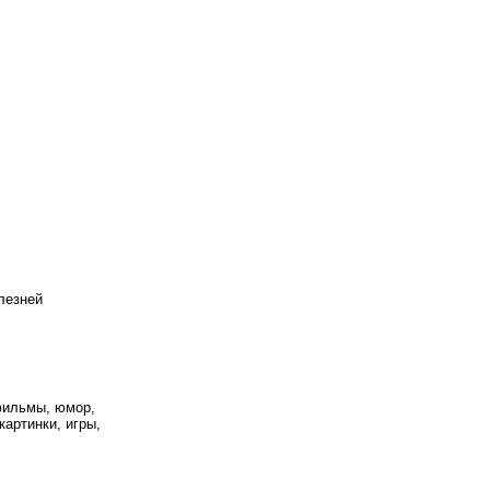
лезней
фильмы, юмор,
картинки, игры,