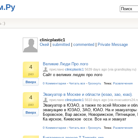
м.Ру
 :)
clinicplastic1
Окей
|
submitted
|
commented
|
Private Message
Великие Люди Про лого
4
прислано
clinicplastic1
5639 days ago (via grandisplay.ru)
раз
Сайт о великих людях про лого
Вверх
0 Комментарии
-
Читать все
-
Грохнуть
Тема:
Развлечения
Эвакуатор в Москве и области (юзао, зао, юао).
4
прислано
clinicplastic1
5610 days ago (via evacuators24.r
раз
Эвакуатор в ЮЗАО, а также по всей Москве и обл
эвакуацию в ЮЗАО, ЗАО, ЮАО. На и эвакуаторы
Вверх
Боровское, Вар авское, Новорижское, Пятницкое,
Ка ирское, Киевское оссе. Все на и эвакуат
0 Комментарии
-
Читать все
-
Грохнуть
Тема:
Развлечения
Битторрент трекер T-Torrents.org