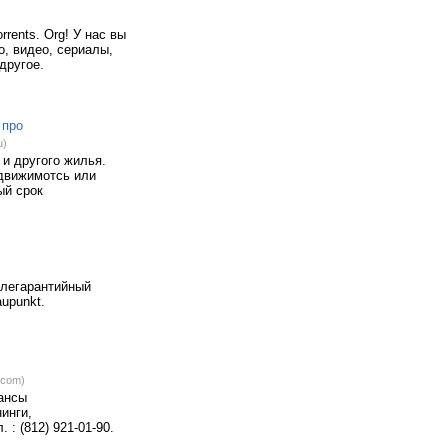
rents. Org! У нас вы
о, видео, сериалы,
другое.
 про
u)
 и другого жилья.
едвижимотсь или
ый срок
слегарантийный
upunkt.
.com)
ансы
инги,
 : (812) 921-01-90.