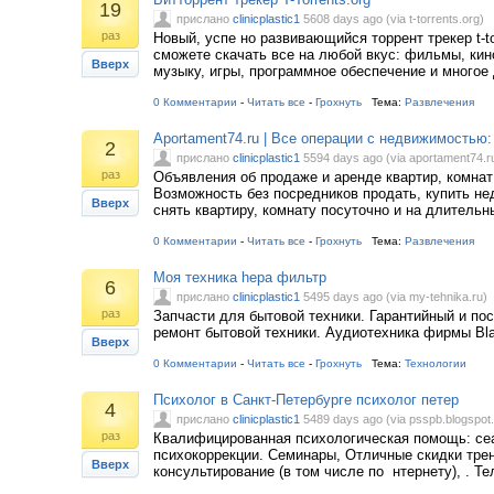
19
прислано
clinicplastic1
5608 days ago (via t-torrents.org)
раз
Новый, успе но развивающийся торрент трекер t-tor
сможете скачать все на любой вкус: фильмы, кин
Вверх
музыку, игры, программное обеспечение и многое 
0 Комментарии
-
Читать все
-
Грохнуть
Тема:
Развлечения
Aportament74.ru | Все операции с недвижимостью:
2
прислано
clinicplastic1
5594 days ago (via aportament74.r
раз
Объявления об продаже и аренде квартир, комнат
Возможность без посредников продать, купить н
Вверх
снять квартиру, комнату посуточно и на длительн
0 Комментарии
-
Читать все
-
Грохнуть
Тема:
Развлечения
Моя техника hepa фильтр
6
прислано
clinicplastic1
5495 days ago (via my-tehnika.ru)
раз
Запчасти для бытовой техники. Гарантийный и по
ремонт бытовой техники. Аудиотехника фирмы Bla
Вверх
0 Комментарии
-
Читать все
-
Грохнуть
Тема:
Технологии
Психолог в Санкт-Петербурге психолог петер
4
прислано
clinicplastic1
5489 days ago (via psspb.blogspot
раз
Квалифицированная психологическая помощь: се
психокоррекции. Семинары, Отличные скидки трен
Вверх
консультирование (в том числе по нтернету), . Тел.