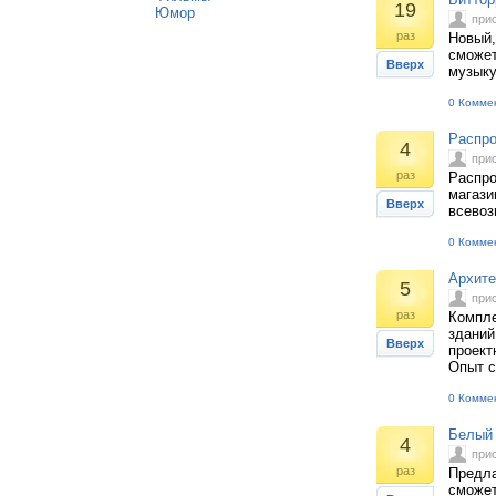
19
Юмор
при
раз
Новый,
сможет
Вверх
музыку
0 Комме
Распро
4
при
раз
Распро
магази
Вверх
всевоз
0 Комме
Архите
5
при
раз
Компле
зданий
Вверх
проект
Опыт с
0 Комме
Белый 
4
при
раз
Предла
сможет