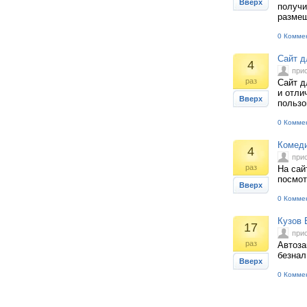
Вверх
получи
размещ
0 Комме
Сайт д
4
при
раз
Сайт д
и отли
Вверх
пользо
0 Комме
Комед
4
при
раз
На сайт
посмот
Вверх
0 Комме
Кузов 
17
при
раз
Автоза
безнал
Вверх
0 Комме