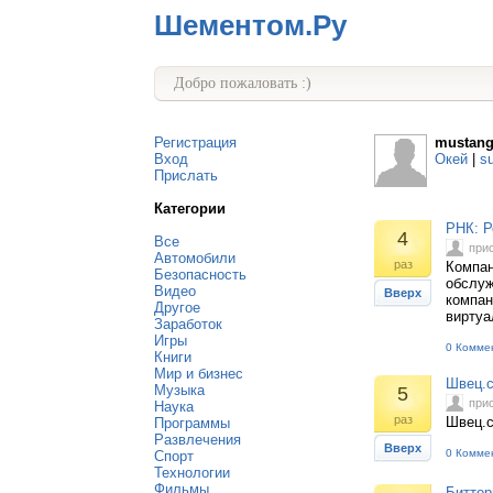
Шементом.Ру
Добро пожаловать :)
Регистрация
mustang
Вход
Окей
|
s
Прислать
Категории
РНК: Р
4
Все
при
Автомобили
раз
Компан
Безопасность
обслуж
Видео
Вверх
компан
Другое
виртуа
Заработок
Игры
0 Комме
Книги
Мир и бизнес
Швец.
Музыка
5
при
Наука
раз
Швец.с
Программы
Развлечения
Вверх
0 Комме
Спорт
Технологии
Фильмы
Биттор