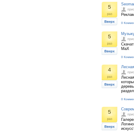
Seoman
5
при
раз
Реклам
Вверх
0 Комме
Музыку
5
при
раз
Скачат
MaX
Вверх
0 Комме
Лесная
4
при
раз
Лесная
которы
Вверх
деревь
раздел
0 Комме
Соврем
5
при
раз
Галере
Логино
Вверх
искусс