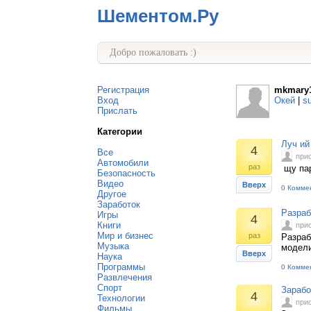
Шементом.Ру
Добро пожаловать :)
Регистрация
mkmary
Вход
Окей
|
s
Прислать
Категории
Луч ий
4
Все
при
Автомобили
раз
щу пар
Безопасность
Видео
Вверх
0 Комме
Другое
Заработок
Разраб
Игры
4
Книги
при
Мир и бизнес
раз
Разраб
Музыка
модели
Вверх
Наука
Программы
0 Комме
Развлечения
Спорт
Зарабо
4
Технологии
при
Фильмы