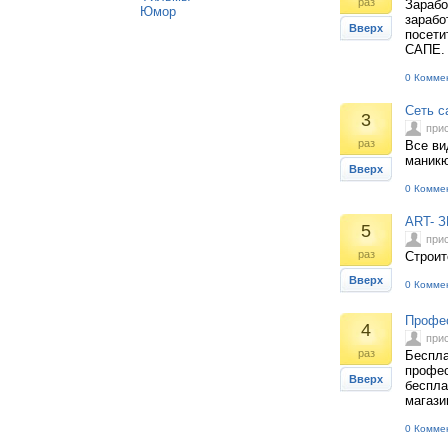
раз
Зарабо
Юмор
зарабо
Вверх
посети
САПЕ. 
0 Комме
Сеть с
3
при
раз
Все ви
маникю
Вверх
0 Комме
ART- З
5
при
раз
Строит
Вверх
0 Комме
Профес
4
при
раз
Беспла
профес
Вверх
беспла
магази
0 Комме