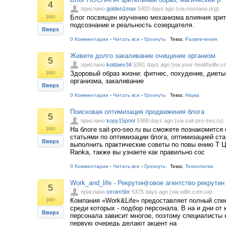
4
прислано
golden1max
5403 days ago (via nosnana.org)
раз
Блог посвящен изучению механизма влияния зрит
подсознание и реальность созерцателя.
Вверх
0 Комментарии
-
Читать все
-
Грохнуть
Тема:
Развлечения
Живите долго закаливание очищение организм
5
прислано
koldaev34
5391 days ago (via your-healthylife.c
раз
Здоровый образ жизни: фитнес, похудение, диеты
организма, закаливание
Вверх
0 Комментарии
-
Читать все
-
Грохнуть
Тема:
Наука
Поисковая оптимизация продвижения блога
5
прислано
kopy15print
5388 days ago (via sait-pro-seo.ru)
раз
На блоге sait-pro-seo.ru вы сможете познакомится
статьями по оптимизации блога, оптимизацией ста
Вверх
выполнить практические советы по повы ению Т Ц
Ranka, также вы узнаете как правильно сос
0 Комментарии
-
Читать все
-
Грохнуть
Тема:
Технологии
Work_and_life - Рекрутин|говое агентство рекрутин
5
прислано
stroimSbr
5375 days ago (via wlife.com.ua)
раз
Компания «Work&Life» предоставляет полный спек
среди которых - подбор персонала. В на и дни от
Вверх
персонала зависит многое, поэтому специалисты 
первую очередь делают акцент на