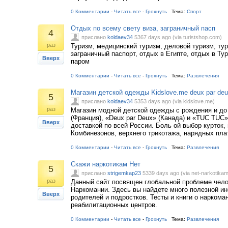
0 Комментарии
-
Читать все
-
Грохнуть
Тема:
Спорт
Отдых по всему свету виза, заграничный пасп
4
прислано
koldaev34
5367 days ago (via turistshop.com)
раз
Туризм, медицинский туризм, деловой туризм, тур,
заграничный паспорт, отдых в Египте, отдых в Ту
Вверх
паром
0 Комментарии
-
Читать все
-
Грохнуть
Тема:
Развлечения
Магазин детской одежды Kidslove.me deux par deu
5
прислано
koldaev34
5353 days ago (via kidslove.me)
раз
Магазин модной детской одежды с рождения и до 
(Франция), «Deux par Deux» (Канада) и «TUC TUC» 
Вверх
доставкой по всей России. Боль ой выбор курток, 
Комбинезонов, верхнего трикотажа, нарядных пла
0 Комментарии
-
Читать все
-
Грохнуть
Тема:
Развлечения
Скажи наркотикам Нет
5
прислано
strigemkap23
5339 days ago (via net-narkotikam
раз
Данный сайт посвящен глобальной проблеме чело
Наркомании. Здесь вы найдете много полезной и
Вверх
родителей и подростков. Тесты и книги о наркома
реабилитационных центров.
0 Комментарии
-
Читать все
-
Грохнуть
Тема:
Развлечения