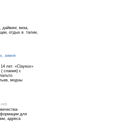
 дайвинг, виза,
рции, отдых в талии,
x, зимня
14 лет. «Clayeux»
( спания) с
пальто.
тьев, модны
.net)
вечества-
нформации для
нии, адреса