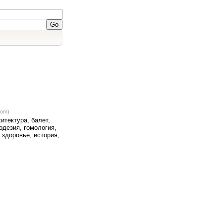
com)
итектура, балет,
еодезия, гомология,
 здоровье, история,