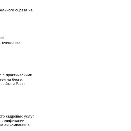
ельного образа на
om)
, очищение
 с с практическими
тей на блоге,
 сайта и Page
тр кадровых услуг,
 квалификации
на ей компании в