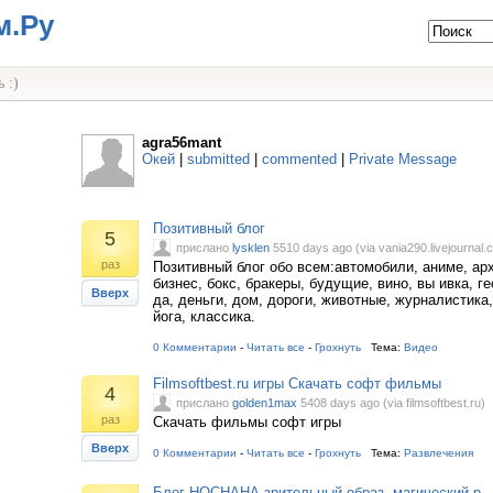
м.Ру
 :)
agra56mant
Окей
|
submitted
|
commented
|
Private Message
Позитивный блог
5
прислано
lysklen
5510 days ago (via vania290.livejournal.
раз
Позитивный блог обо всем:автомобили, аниме, арх
бизнес, бокс, бракеры, будущие, вино, вы ивка, г
Вверх
да, деньги, дом, дороги, животные, журналистика,
йога, классика.
0 Комментарии
-
Читать все
-
Грохнуть
Тема:
Видео
Filmsoftbest.ru игры Скачать софт фильмы
4
прислано
golden1max
5408 days ago (via filmsoftbest.ru)
раз
Скачать фильмы софт игры
Вверх
0 Комментарии
-
Читать все
-
Грохнуть
Тема:
Развлечения
Блог НОСНАНА зрительный образ, магический р