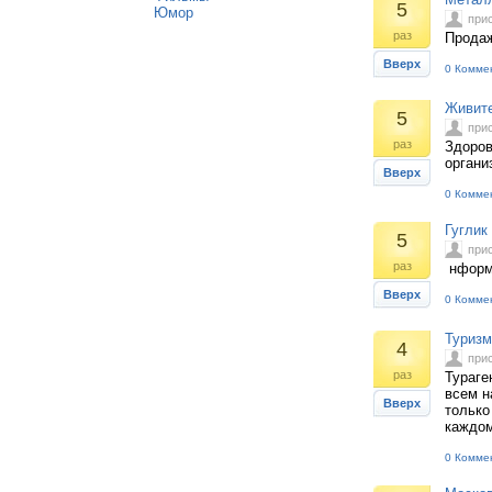
5
Юмор
при
раз
Продаж
Вверх
0 Комме
Живите
5
при
раз
Здоров
органи
Вверх
0 Комме
Гуглик
5
при
раз
нформа
Вверх
0 Комме
Туризм
4
при
раз
Тураге
всем н
Вверх
только
каждом
0 Комме