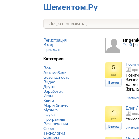
Шементом.Ру
Добро пожаловать :)
Регистрация
strigem
Вход
Окей
|
s
Прислать
Категории
Позити
5
Все
при
Автомобили
раз
Позити
Безопасность
бизнес
Видео
Вверх
да, де
Другое
йога, 
Заработок
Игры
0 Комме
Книги
Мир и бизнес
Блог Л
Музыка
4
при
Наука
раз
Учимся
Программы
Развлечения
Вверх
0 Комме
Спорт
Технологии
Фильмы
Металл