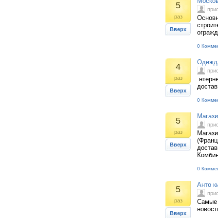
Москов
5
при
раз
Основн
строит
Вверх
огражд
0 Комме
Одежда
4
при
раз
нтерне
достав
Вверх
0 Комме
Магази
5
при
раз
Магази
(Франц
Вверх
достав
Комбин
0 Комме
Анто к
5
при
раз
Самые 
новост
Вверх