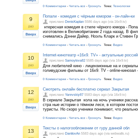
Вверх
0 Комментарии
-
Читать все
-
Грохнуть
Тема:
Технологии
Попали - комедия с чёрным юмором - он-лайн-ки
9
прислано
DenisKaplan
5586 days ago (via 16x9.tv)
раз
нтересная комедия в стиле чёрного юмора - Поп
изготовлен в Великобритании 2 года назад. В фи
Вверх
снимались Дэнни Дайер, Ноэль Кларк и Стивен Г
0 Комментарии
-
Читать все
-
Грохнуть
Тема:
Видео
Internet-кинотеатр «16x9. TV» - актуальные россий
10
прислано
Samoylova82
5585 days ago (via 16x9.tv)
раз
Для любителей кино - лицензионные на и сериалы
голивудские фильмы от 16x9. TV - online-кинозал
Вверх
0 Комментарии
-
Читать все
-
Грохнуть
Тема:
Видео
Смотреть онлайн бесплатно сериал Закрытая
12
прислано
Yarevskiy87
5583 days ago (via 16x9.tv)
раз
В сериале Закрытая кола на ночь ученики расска
стра ные истории о тёмном лесе, в котором пост
Вверх
туристы. Но скоро ученики понимают, что реальн
0 Комментарии
-
Читать все
-
Грохнуть
Тема:
Видео
Тексты о налогообложении от гуру данной обл
13
прислано
DanilovAn
5583 days ago (via webwalls.ru)