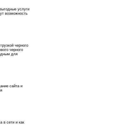
 выгодные услуги
дут возможность
грузкой черного
ового черного
одным для
ание сайта и
ия
 в сети и как