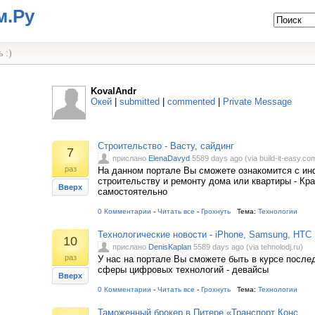
м.Ру
 :)
KovalAndr
Окей
|
submitted
|
commented
|
Private Message
Строительство - Васту, сайдинг
7
прислано
ElenaDavyd
5589 days ago (via build-it-easy.co
раз
На данном портале Вы сможете ознакомится с и
строительству и ремонту дома или квартиры - Кр
Вверх
самостоятельно
0 Комментарии
-
Читать все
-
Грохнуть
Тема:
Технологии
Технологические новости - iPhone, Samsung, HTC
10
прислано
DenisKaplan
5589 days ago (via tehnolodj.ru)
раз
У нас на портале Вы сможете быть в курсе посл
сферы цифровых технологий - девайсы
Вверх
0 Комментарии
-
Читать все
-
Грохнуть
Тема:
Технологии
Таможенный брокер в Питере «Транспорт Конс