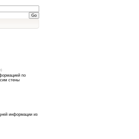
m)
нформацией по
асим стены
едней информации из