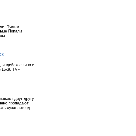
али. Фильм
льме Попали
рэм
ск
, индийское кино и
 «16x9. TV»
зывают друг другу
оянно пропадают
ость хуже легенд