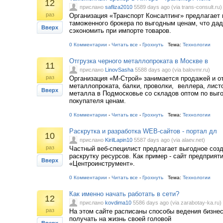
12
прислано
safliza2010
5589 days ago (via trans-consult.ru)
раз
Организация «Транспорт Консалтинг» предлагает
таможенного брокера по выгодным ценам, что да
Вверх
сэкономить при импорте товаров.
0 Комментарии
-
Читать все
-
Грохнуть
Тема:
Технологии
Отгрузка черного металлопроката в Москве в
11
прислано
LinovSasha
5588 days ago (via balovmr.ru)
раз
Организация «М-Строй» занимается продажей и от
металлопроката, балки, проволки, веллера, лист
Вверх
металла в Подмосковье со складов оптом по выг
покупателя ценам.
0 Комментарии
-
Читать все
-
Грохнуть
Тема:
Технологии
Раскрутка и разработка WEB-сайтов - портал дл
10
прислано
KirilLapin10
5587 days ago (via alaev.net)
раз
Частный веб-специлист предлагает выгодное созд
раскрутку ресурсов. Как пример - сайт предприят
Вверх
«Центроинструмент».
0 Комментарии
-
Читать все
-
Грохнуть
Тема:
Технологии
Как именно начать работать в сети?
12
прислано
kovdima10
5586 days ago (via zarabotay-ka.ru)
раз
На этом сайте расписаны способы ведения бизнеса
получать на жизнь своей головой