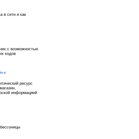
 в сети и как
них с возможностью
их кодов
н-к
итический ресурс
магазин,
орской информацией
я бессоницы