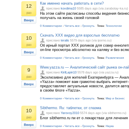
Как именно начать работать в сети?
12
прислано
kovdima10
5585 days ago (via zarabotay-ka.ru)
раз
На этом сайте расписаны способы ведения бизнеса
получать на жизнь своей головой
Вверх
0 Комментарии
-
Читать все
-
Грохнуть
Тема:
Технологии
Скачать ХХХ видео для взрослых бесплатно
10
прислано
teralis
5579 days ago (via iporno.su)
раз
Об ирный портал ХХХ роликов для совер еннолет
on-line просмотра абсолютно на халяву и без всяк
Вверх
0 Комментарии
-
Читать все
-
Грохнуть
Тема:
Развлечения
Www.yazza.ru — Аналитический сайт рынка он-лай
9
прислано
KirilLapin10
5578 days ago (via yazza.ru)
раз
Эксклюзивно для жителей Екатеринбурга — Анал
«Yazza» поможет вам грамотно выбрать интернет-
Вверх
предоставляет актуальные новости, делится авт
в своём блоге «Yazza».
0 Комментарии
-
Читать все
-
Грохнуть
Тема:
Мир и бизнес
Sibthermo. Ru: таблетки, от спазма
10
прислано
Yarovoy2010
5574 days ago (via sibthermo.ru)
раз
Блог sibthermo.ru пи ет о лекарствах для лечени
Вверх
0 Комментарии
-
Читать все
-
Грохнуть
Тема:
Наука