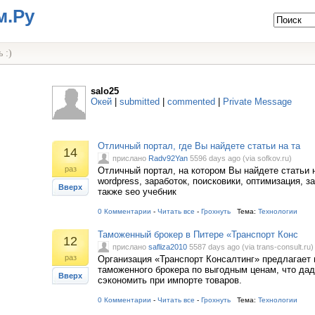
м.Ру
 :)
salo25
Окей
|
submitted
|
commented
|
Private Message
Отличный портал, где Вы найдете статьи на та
14
прислано
Radv92Yan
5596 days ago (via sofkov.ru)
раз
Отличный портал, на котором Вы найдете статьи 
wordpress, заработок, поисковики, оптимизация, за
Вверх
также seo учебник
0 Комментарии
-
Читать все
-
Грохнуть
Тема:
Технологии
Таможенный брокер в Питере «Транспорт Конс
12
прислано
safliza2010
5587 days ago (via trans-consult.ru)
раз
Организация «Транспорт Консалтинг» предлагает
таможенного брокера по выгодным ценам, что да
Вверх
сэкономить при импорте товаров.
0 Комментарии
-
Читать все
-
Грохнуть
Тема:
Технологии