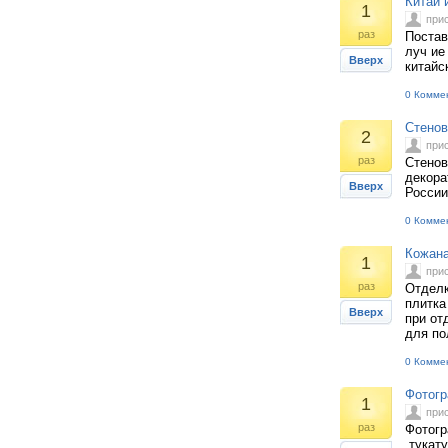
Китай 
1
при
раз
Постав
луч ие
Вверх
китайс
0 Комме
Стенов
2
при
раз
Стенов
декора
Вверх
России
0 Комме
Кожана
1
при
раз
Отделк
плитка
Вверх
при от
для по
0 Комме
Фотогр
1
при
раз
Фотогр
тукату