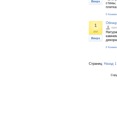
Вверх
стены,
плитка
0 Комме
Облицо
1
при
раз
Натура
камнем
Вверх
декора
0 Комме
Страниц:
Назад
1
Copy