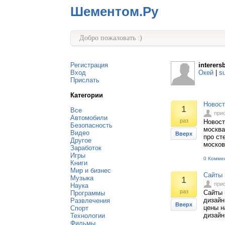
Шементом.Ру
Добро пожаловать :)
Регистрация
interers
Вход
Окей
|
s
Прислать
Категории
Новост
1
Все
при
Автомобили
раз
Новост
Безопасность
москва
Видео
Вверх
про ст
Другое
москов
Заработок
Игры
0 Комме
Книги
Мир и бизнес
Сайты 
Музыка
1
при
Наука
раз
Сайты 
Программы
дизайн
Развлечения
Вверх
цены н
Спорт
дизайн
Технологии
Фильмы