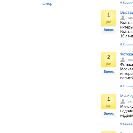
0 Комме
Юмор
Выстав
1
при
раз
Выстав
интерь
Вверх
Выстав
16 сен
0 Комме
Фотока
2
при
раз
Фотока
Москве
Вверх
интерь
политр
0 Комме
Минску
1
при
раз
Минску
недвиж
Вверх
недвиж
0 Комме