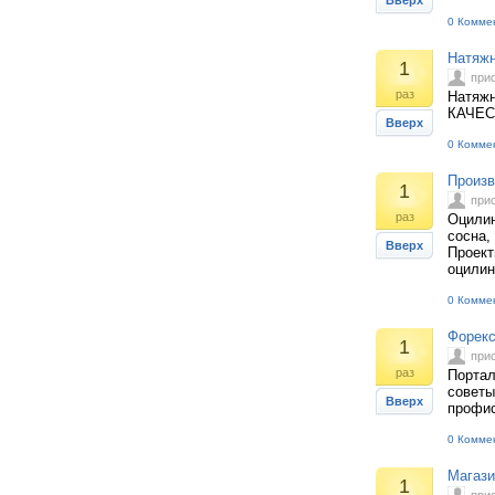
Вверх
0 Комме
Натяжн
1
при
раз
Натяжн
КАЧЕС
Вверх
0 Комме
Произв
1
при
раз
Оцилин
сосна,
Вверх
Проект
оцилин
0 Комме
Форекс
1
при
раз
Портал
советы
Вверх
профис
0 Комме
Магази
1