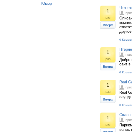
Юмор
Что та
1
при
раз
Описан
компле
Вверх
ответс
другое
0 Комме
Нтерне
1
при
раз
Добро 
сайт в
Вверх
0 Комме
Real G
1
при
раз
Real G
саундт
Вверх
0 Комме
Салон 
1
при
раз
Парикм
волос 