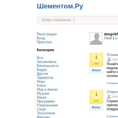
Шементом.Ру
Добро пожаловать :)
Регистрация
dengrib
Вход
Окей
|
s
Прислать
Категории
Отзывы
1
Все
при
Автомобили
раз
Узнайт
Безопасность
медици
Видео
Вверх
найти 
Другое
полезн
Заработок
Игры
0 Комме
Книги
Мир и бизнес
Открыт
Музыка
1
при
Наука
раз
Сервис
Программы
призов
Развлечения
Вверх
поздра
Спорт
Технологии
0 Комме
Фильмы