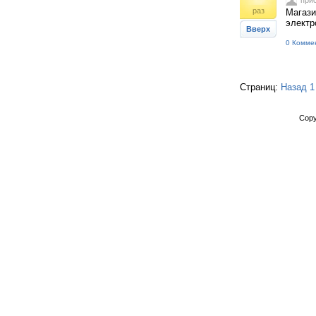
при
раз
Магази
электр
Вверх
0 Комме
Страниц:
Назад
1
Copy