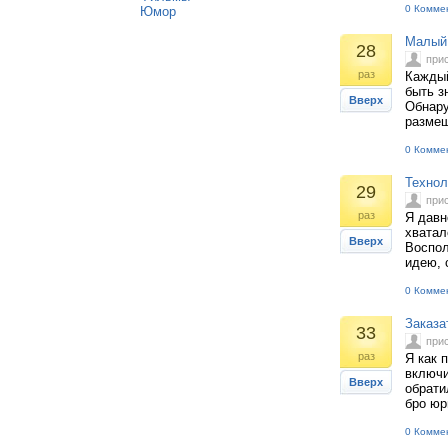
0 Комме
Юмор
Малый 
28
при
раз
Каждый
быть з
Вверх
Обнару
размещ
0 Комме
Технол
29
при
раз
Я давн
хватал
Вверх
Воспол
идею, 
0 Комме
Заказа
33
при
раз
Я как 
включи
Вверх
обрати
бро юр
0 Комме