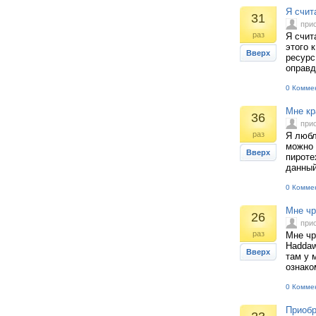
Я счит
31
при
раз
Я счит
этого 
Вверх
ресурс
оправд
0 Комме
Мне кр
36
при
раз
Я любл
можно 
Вверх
пироте
данный 
0 Комме
Мне чр
26
при
раз
Мне чр
Haddaw
Вверх
там у 
ознако
0 Комме
Приобр