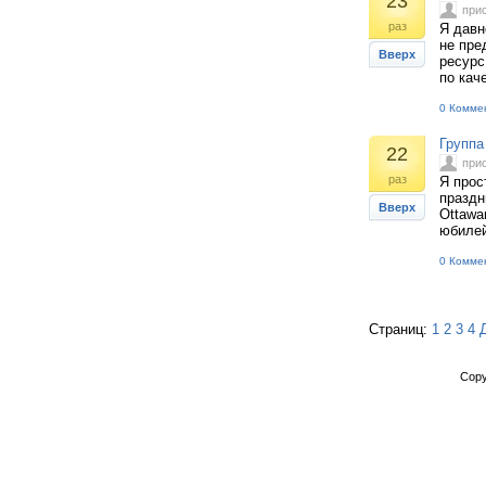
23
при
раз
Я давн
не пре
Вверх
ресурс
по кач
0 Комме
Группа
22
при
раз
Я прос
праздн
Вверх
Ottawa
юбилей
0 Комме
Страниц:
1
2
3
4
Copy