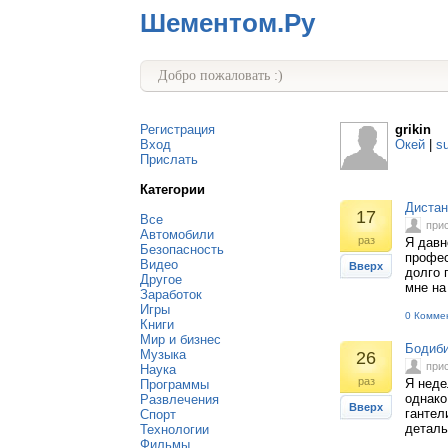
Шементом.Ру
Добро пожаловать :)
Регистрация
grikin
Вход
Окей
|
s
Прислать
Категории
Дистан
17
Все
при
Автомобили
раз
Я давн
Безопасность
профес
Видео
Вверх
долго 
Другое
мне на
Заработок
Игры
0 Комме
Книги
Мир и бизнес
Бодиби
Музыка
26
при
Наука
раз
Я неде
Программы
однако
Развлечения
Вверх
гантел
Спорт
деталь
Технологии
Фильмы