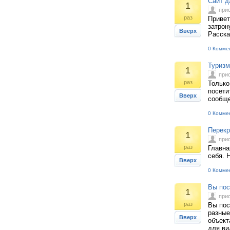
Сайт 
1
при
раз
Привет
затрон
Вверх
Расска
0 Комме
Туризм
1
при
раз
Только
посети
Вверх
сообще
0 Комме
Перекр
1
при
раз
Главна
себя. 
Вверх
0 Комме
Вы пос
1
при
раз
Вы пос
разные
Вверх
объект
для ви