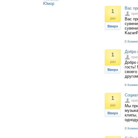
Юмор
Вас пр
1
при
раз
Вас пр
сувени
Вверх
сувени
KazanP
0 Комме
Добро 
1
при
раз
Добро 
гость!
Вверх
своего
другом
0 Комме
Социал
1
при
раз
Мы при
музыка
Вверх
клипы,
одноду
0 Комме