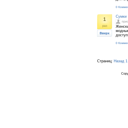
0 Комме
Сумки 
1
при
раз
Женски
модные
Вверх
доступ
0 Комме
Страниц:
Назад
1
Copy