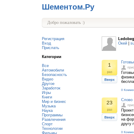
Шементом.Ру
Добро пожаловать :)
Регистрация
Ledobeg
Вход
Окей
|
s
Прислать
Категории
Готовы
1
Все
при
Автомобили
раз
Готовы
Безопасность
физика
Видео
Вверх
беспла
Другое
Заработок
0 Комме
Игры
Книги
Слово 
Мир и бизнес
23
при
Музыка
раз
Проект
Наука
бизнсе
Программы
Вверх
на фор
Развлечения
другу 
Спорт
Технологии
0 Комме
Фильмы