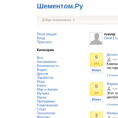
Шементом.Ру
Добро пожаловать :)
Регистрация
rusvop
Вход
Окей
|
s
Прислать
Категории
Детект
5
Все
при
Автомобили
раз
Компан
Безопасность
тестир
Видео
Вверх
Другое
0 Комме
Заработок
Игры
Форекс
Книги
5
при
Мир и бизнес
раз
Этот п
Музыка
центро
Наука
Вверх
Программы
0 Комме
Развлечения
Спорт
Технологии
Необы
3
Фильмы
при