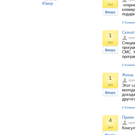
Юмор
раз
нтерне
клевер
Вверх
подарк
0 Комме
Скачат
1
при
раз
Специа
програ
Вверх
СМС. У
програ
0 Комме
Жизнь 
1
при
раз
Этот с
молоде
Вверх
дохода
другог
0 Комме
Прием 
4
при
раз
Консул