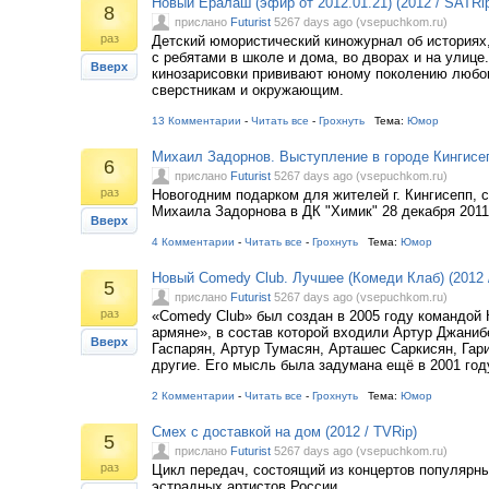
Новый Ералаш (эфир от 2012.01.21) (2012 / SATRi
8
прислано
Futurist
5267 days ago (vsepuchkom.ru)
раз
Детский юмористический киножурнал об историях
с ребятами в школе и дома, во дворах и на улице
Вверх
кинозарисовки прививают юному поколению любов
сверстникам и окружающим.
13 Комментарии
-
Читать все
-
Грохнуть
Тема:
Юмор
Михаил Задорнов. Выступление в городе Кингисепп
6
прислано
Futurist
5267 days ago (vsepuchkom.ru)
раз
Новогодним подарком для жителей г. Кингисепп, с
Михаила Задорнова в ДК "Химик" 28 декабря 2011 
Вверх
4 Комментарии
-
Читать все
-
Грохнуть
Тема:
Юмор
Новый Comedy Club. Лучшее (Комеди Клаб) (2012 
5
прислано
Futurist
5267 days ago (vsepuchkom.ru)
раз
«Comedy Club» был создан в 2005 году командой
армяне», в состав которой входили Артур Джаниб
Вверх
Гаспарян, Артур Тумасян, Арташес Саркисян, Гар
другие. Его мысль была задумана ещё в 2001 году
2 Комментарии
-
Читать все
-
Грохнуть
Тема:
Юмор
Смех с доставкой на дом (2012 / TVRip)
5
прислано
Futurist
5267 days ago (vsepuchkom.ru)
раз
Цикл передач, состоящий из концертов популярн
эстрадных артистов России.