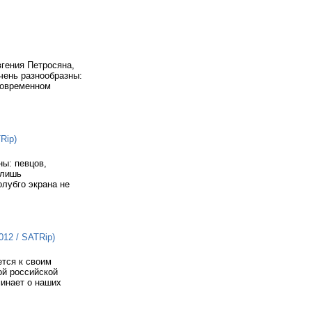
гения Петросяна,
чень разнообразны:
современном
Rip)
ны: певцов,
 лишь
олубго экрана не
012 / SATRip)
тся к своим
ой российской
минает о наших