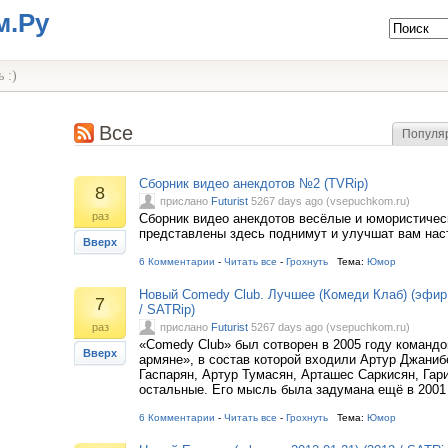
м.Ру
 :)
Все
Популя
Сборник видео анекдотов №2 (TVRip)
8
прислано
Futurist
5267 days ago (vsepuchkom.ru)
раз
Сборник видео анекдотов весёлые и юмористиче
представлены здесь поднимут и улучшат вам нас
Вверх
6 Комментарии
-
Читать все
-
Грохнуть
Тема:
Юмор
Новый Comedy Club. Лучшее (Комеди Клаб) (эфир о
7
/ SATRip)
раз
прислано
Futurist
5267 days ago (vsepuchkom.ru)
«Comedy Club» был сотворен в 2005 году команд
Вверх
армяне», в состав которой входили Артур Джаниб
Гаспарян, Артур Тумасян, Арташес Саркисян, Гар
остальные. Его мысль была задумана ещё в 2001
6 Комментарии
-
Читать все
-
Грохнуть
Тема:
Юмор