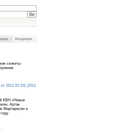
рные
Входящие
ские сюжеты
троение
т 2012.02.03) (2012
ой КВН «Новые
екян, Артак
ик Мартиросян и
 году