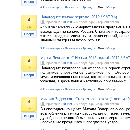
Вверх
6 Комментарии
-
Читать все
-
Грохнуть
Тема:
Юмор
Новогоднее кривое зеркало (2012 / SATRip)
4
прислано
Futurist
5267 days ago (vsepuchkom.ru)
раз
«Кривое зеркало» - юмористическая программа Ев
выходящая на канале Россия. Спектакли театра о
Вверх
это и эстрадные мюзиклы, и традиционный, но в 
звучании театр миниатюр, это и п
5 Комментарии
-
Читать все
-
Грохнуть
Тема:
Юмор
Мульт Личности. С Новым 2012 годом! (2012 / SAT
4
прислано
Futurist
5267 days ago (vsepuchkom.ru)
раз
Новогодние поздравления от главных героев стра
политиков, спортсменов, сатириков. Но... Это все
Вверх
мультипликационные копии, которые отжигают с г
ужаснее, а даже лучше настоящих собственных
4 Комментарии
-
Читать все
-
Грохнуть
Тема:
Юмор
Михаил Задорнов - Смех сквозь хохот (1 часть) (2
4
прислано
Futurist
5267 days ago (vsepuchkom.ru)
раз
В новогоднем концерте Михаил Задорнов обращае
возлюбленным темам - рассуждает о "таинственн
Вверх
душе", непостижимой для остального мира, вспо
бессчетных праздниках и предлагает устра