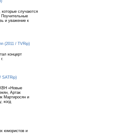
p)
, которые случаются
. Поучительные
ь и уважение к
 (2011 / TVRip)
тал концерт
г.
/ SATRip)
 КВН «Новые
екян, Артак
ик Мартиросян и
, когд
ых юмористов и