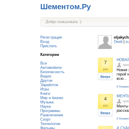
Шементом.Ру
Добро пожаловать :)
Регистрация
oljakych
Вход
Окей
|
s
Прислать
Категории
НОВАЯ
7
Все
при
Автомобили
раз
Новая 
Безопасность
герой 
Видео
Вверх
всю...
Другое
Заработок
0 Комме
Игры
Книги
МЕНТЫ
Мир и бизнес
4
при
Музыка
раз
Менты 
Наука
расска
Программы
Вверх
Развлечения
0 Комме
Спорт
Технологии
Фильмы
А СЧА