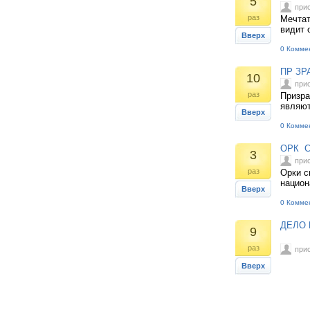
5
при
раз
Мечтат
видит 
Вверх
0 Комме
ПР ЗР
10
при
раз
Призра
являют
Вверх
0 Комме
ОРК С
3
при
раз
Орки с
национ
Вверх
0 Комме
ДЕЛО 
9
раз
при
Вверх