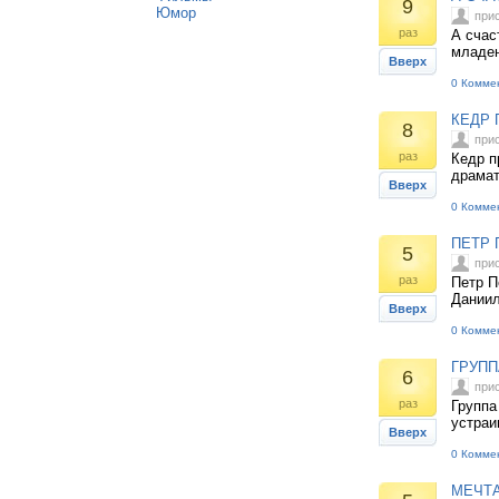
9
Юмор
при
раз
А счас
младен
Вверх
0 Комме
КЕДР 
8
при
раз
Кедр п
драмат
Вверх
0 Комме
ПЕТР 
5
при
раз
Петр П
Даниил
Вверх
0 Комме
ГРУПП
6
при
раз
Группа
устраи
Вверх
0 Комме
МЕЧТА